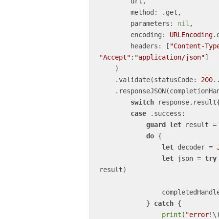
        url,

        method: .get,

        parameters: 
nil
,

        encoding: 
URLEncoding
.
        headers: [
"Content-Typ
"Accept"
:
"application/json"
]

    )

    .validate(statusCode: 
200
.
    .responseJSON(completionH
switch
 response.result{
case
 .success:

guard
let
 result 
=
do
 {

let
 decoder 
=
let
 json 
=
try
result)

                completedHandler(json)

            } 
catch
 {

print
(
"error!
\