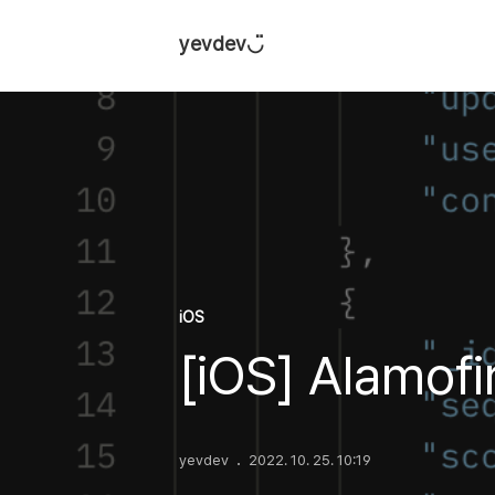
yevdev◡̈
iOS
[iOS] Alamo
yevdev
2022. 10. 25. 10:19