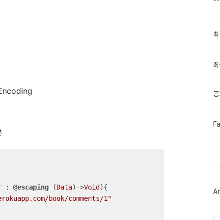
최
최
근
글
과
인
최
기
글
ncoding
공
페
F
이
분
스
북
트
위
터
플
러
r
 : 
@escaping
 (
Data
)->
Void
)
{

Ar
그
erokuapp.com/book/comments/1"
인