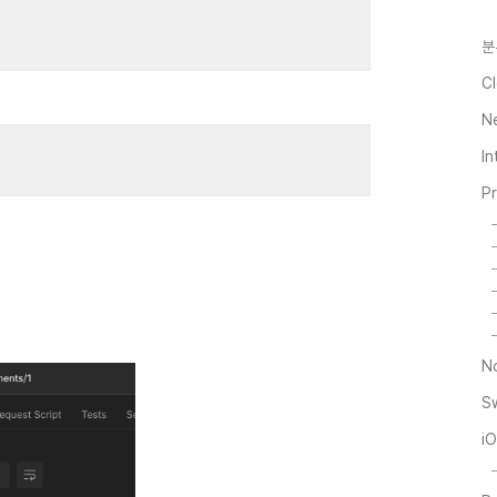
분
Cl
N
I
P
N
S
i