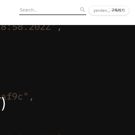
yevdev◡̈
구독하기
)