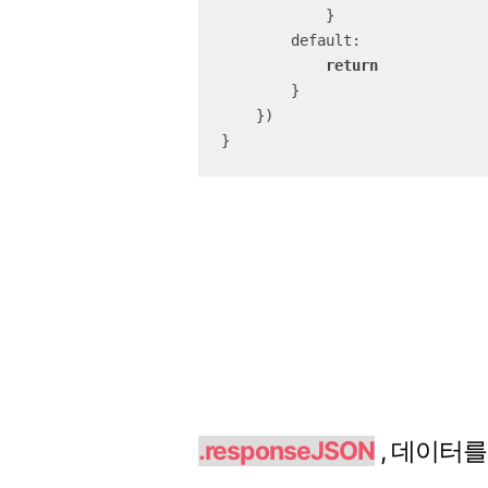
            }

        default:

return
        }

    })

}
.responseJSON
, 데이터