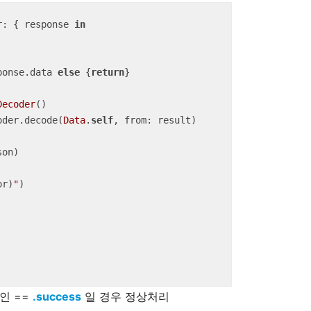
r: { response 
in
ponse.data 
else
 {
return
}

Decoder
()

oder.decode(
Data
.
self
, from: result)

or)
"
)

인 ==
.success
일 경우 정상처리