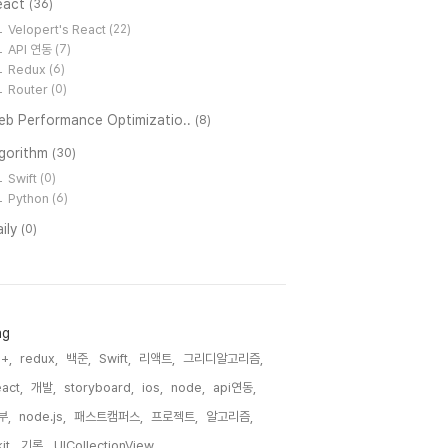
eact
(36)
Velopert's React
(22)
API 연동
(7)
Redux
(6)
Router
(0)
eb Performance Optimizatio..
(8)
lgorithm
(30)
Swift
(0)
Python
(6)
ily
(0)
ag
+,
redux,
백준,
Swift,
리액트,
그리디알고리즘,
act,
개발,
storyboard,
ios,
node,
api연동,
부,
node.js,
패스트캠퍼스,
프로젝트,
알고리즘,
it,
기록,
UICollectionView,