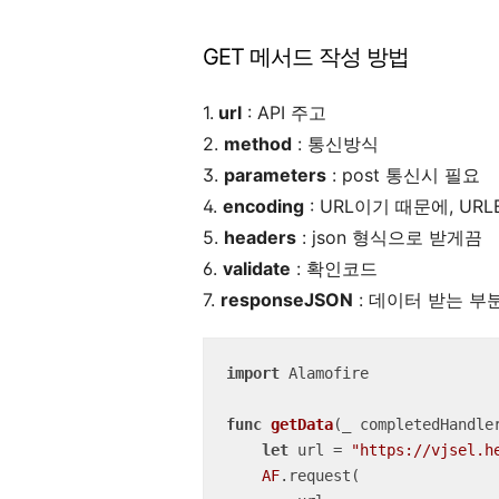
GET 메서드 작성 방법
1.
url
: API 주고
2.
method
: 통신방식
3.
parameters
: post 통신시 필요
4.
encoding
: URL이기 때문에, URLE
5.
headers
: json 형식으로 받게끔
6.
validate
: 확인코드
7.
responseJSON
: 데이터 받는 부
import
 Alamofire

func
getData
(
_
completedHandle
let
 url 
=
"https://vjsel.h
AF
.request(
