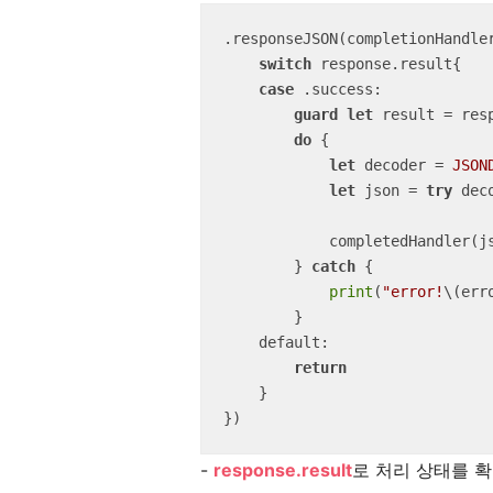
.responseJSON(completionHandle
switch
 response.result{

case
 .success:

guard
let
 result 
=
 res
do
 {

let
 decoder 
=
JSON
let
 json 
=
try
 dec
            completedHandler(json)

        } 
catch
 {

print
(
"error!
\(err
        }

    default:

return
    }

})
-
response.result
로 처리 상태를 확