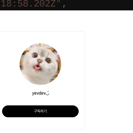
yevdev◡̈
구독하기