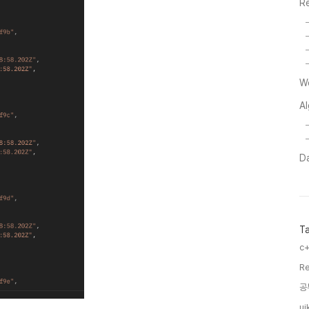
R
W
A
Da
T
c+
Re
공
uik