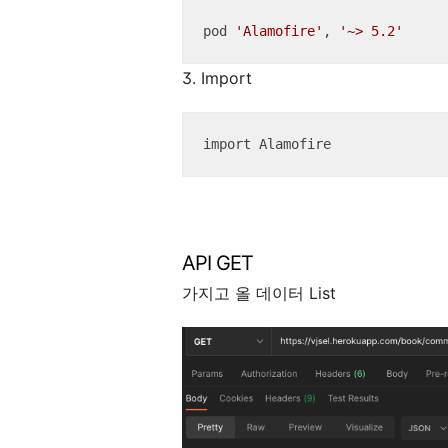
pod 
'Alamofire'
, 
'~> 5.2'
3. Import
import Alamofire
API GET
가지고 올 데이터 List