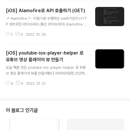
보세요. 카카오 로그인, 메시지 보내기, 친구 API, 인공지능
[iOS] Alamofire로 API 호출하기 (GET)
API 등을 제공합니다. developers.kakao.com 여기로
글 내용
들어가서 설정을 해보자! (설정 방법은 구글링하면 진짜 많
📌 Alamofire ? - 비동기로 수행하는 swift기반의 HTT
이 나오고 많은 분들이 정리를 잘해두었기에 이부분은 생
P 네트워킹 라이브러리 (통신 라이브러리) Alamofire 설
략) 내 포스팅에서 주로 다룰 내용은, 1️⃣ SDK 설치 2️⃣ Xc
치 및 사용 준비 1. 일단 CocoaPod 설치 2. Alamofire
ode 설정 3️⃣ AppDelegate, SceneDelegate 설정
2
0
2022. 10. 25.
라이브러리 설치 pod 'Alamofire', '~> 5.2' 3. Import i
4️⃣ 로그인 메소드..
mport Alamofire API GET 가지고 올 데이터 List GE
T 메서드 작성 방법 1. url : API 주고 2. method : 통신방
[iOS] youtube-ios-player-helper 로
식 3. parameters : post 통신시 필요 4. encoding :
URL이기 때문에, URLEncoding 5. headers : json 형
유튜브 영상 플레이어 뷰 만들기
글 내용
식으로 받게끔 6. validate : 확인코드 7. responseJSO
오늘 해본 것은 youtube-ios-player-helper 로 유튜
N : 데이터 받는 부분 import Alamof..
브 영상 플레이어 뷰를 만들어봤다 어어어어엄청 간단하니
까 빨리 알아보자 🫠 1️⃣ CocoaPods를 사용해서 youtu
4
0
2022. 10. 21.
be_ios_player_helper 설치 - CocoaPods를 사용한
라이브러리 설치 및 Xcode 연동 방법 pod 'youtube-i
os-player-helper' ↑ podfile에 작성 2️⃣ Player vie
w 만들기 - UIView를 Storyboard에 추가해주고 Autol
ayout 설정(영상 비율은 대부분 16:9) - CustomClass
이 블로그 인기글
이름을 YTPlayerView로 설정 - ViewController에 연
결 @IBOutlet weak var playerView: YTPlayerVie
w! - ..