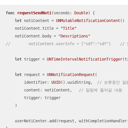
func
requestSendNoti
(
seconds
: 
Double
)
 {

let
 notiContent 
=
UNMutableNotificationContent
()

    notiContent.title 
=
"Title"
    notiContent.body 
=
"Descriptions"
//        notiContent.userInfo = ["sdf":"sdf"]  
let
 trigger 
=
UNTimeIntervalNotificationTrigger
(t
let
 request 
=
UNNotificationRequest
(

        identifier: 
UUID
().uuidString,  
// 보류중인 
        content: notiContent,   
// 알림에 들어갈 내용
        trigger: trigger

    )

    userNotiCenter.add(request, withCompletionHandler