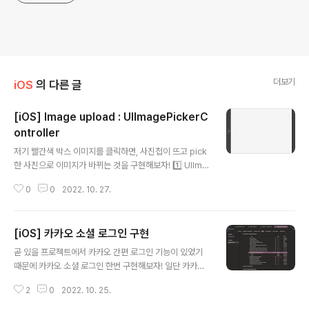
더보기
iOS
의 다른 글
[iOS] Image upload : UIImagePickerC
ontroller
글 내용
저기 빨간색 박스 이미지를 클릭하면, 사진첩이 뜨고 pick
한 사진으로 이미지가 바뀌는 것을 구현해보자! 1️⃣ UIIma
gePickerController 객체 만들기 2️⃣ imagePicker 속
0
0
2022. 10. 27.
성을 정의한 메소드 3️⃣ imagePicker Delegate 설정
4️⃣ imageView를 클릭했을 때 실행될 Action 메소드 5️⃣
imageView 클릭이 가능하도록 설정 1️⃣ UIImagePick
[iOS] 카카오 소셜 로그인 구현
erController 객체 만들기 - 전역변수로 만들어주기! let
글 내용
imagePicker = UIImagePickerController() 2️⃣ im
곧 있을 프로젝트에서 카카오 간편 로그인 기능이 있었기
agePicker 속성을 정의한 메소드 func imageUpload
때문에 카카오 소셜 로그인 한번 구현해보자! 일단 카카오
() { self.imagePicker.sourceType = .photoLibra..
개발자 웹 사이트에서 기본 설정들을 많이 해줘야하는데, h
2
0
2022. 10. 25.
ttps://developers.kakao.com/ Kakao Developer
s 카카오 API를 활용하여 다양한 어플리케이션을 개발해