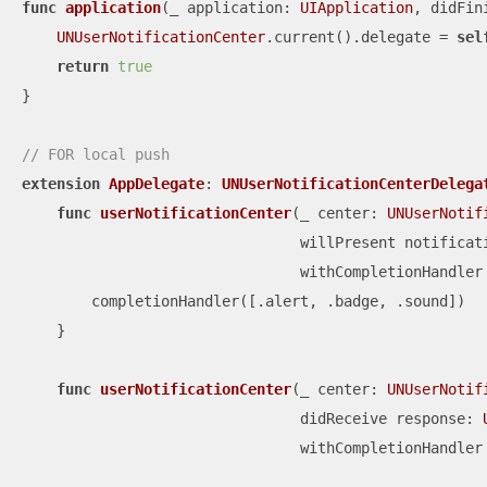
func
application
(
_
application
: 
UIApplication
, 
didFin
UNUserNotificationCenter
.current().delegate 
=
sel
return
true
}

// FOR local push
extension
AppDelegate
: 
UNUserNotificationCenterDelega
func
userNotificationCenter
(
_
center
: 
UNUserNotif
willPresent
notificat
withCompletionHandler
        completionHandler([.alert, .badge, .sound])

    }

func
userNotificationCenter
(
_
center
: 
UNUserNotif
didReceive
response
: 
withCompletionHandler