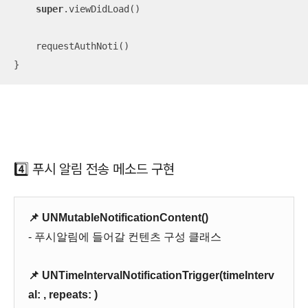
super
.viewDidLoad()

    requestAuthNoti()

}
4️⃣ 푸시 알림 전송 메소드 구현
📌 UNMutableNotificationContent()
- 푸시알림에 들어갈 컨텐츠 구성 클래스
📌 UNTimeIntervalNotificationTrigger(timeInterv
al: , repeats: )