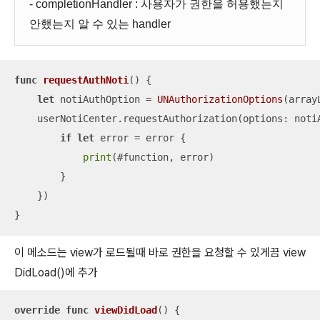
- completionHandler : 사용자가 권한을 허용했는지
안했는지 알 수 있는 handler
func
requestAuthNoti
()
 {

let
 notiAuthOption 
=
UNAuthorizationOptions
(array
    userNotiCenter.requestAuthorization(options: noti
if
let
 error 
=
 error {

print
(#function, error)

        }

    })

}
이 메소드는 view가 로드될때 바로 권한을 요청할 수 있게끔 view
DidLoad()에 추가
override
func
viewDidLoad
()
 {
