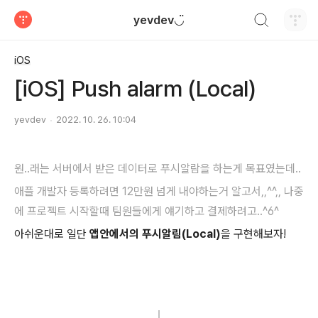
검색하기
yevdev◡̈
티스토리
iOS
[iOS] Push alarm (Local)
yevdev
2022. 10. 26. 10:04
원..래는 서버에서 받은 데이터로 푸시알람을 하는게 목표였는데..
애플 개발자 등록하려면 12만원 넘게 내야하는거 알고서,,^^,, 나중
에 프로젝트 시작할때 팀원들에게 얘기하고 결제하려고..^6^
아쉬운대로 일단
앱안에서의 푸시알림(Local)
을 구현해보자!