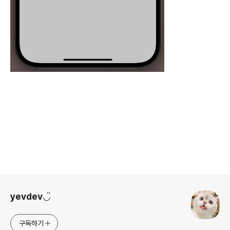
로그 정보
yevdev◡̈
구독하기