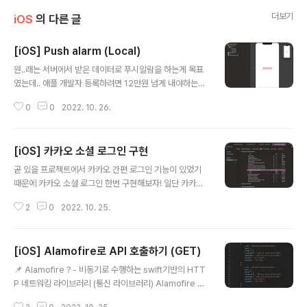
더보기
iOS
의 다른 글
[iOS] Push alarm (Local)
글 내용
원..래는 서버에서 받은 데이터로 푸시알람을 하는게 목표
였는데.. 애플 개발자 등록하려면 12만원 넘게 내야하는거
알고서,,^^,, 나중에 프로젝트 시작할때 팀원들에게 얘기하
0
0
2022. 10. 26.
고 결제하려고..^6^ 아쉬운대로 일단 앱안에서의 푸시알림
(Local)을 구현해보자! 1️⃣ storyboard 구성 2️⃣ UNUs
erNotificationCenter 싱글톤 객체 3️⃣ 사용자에게 알림
[iOS] 카카오 소셜 로그인 구현
권한 요청하는 메소드 구현 4️⃣ 푸시 알림 전송 메소드 구현
글 내용
5️⃣ Delegate 설정 1️⃣ Storyboard 구성 2️⃣ UNUser
곧 있을 프로젝트에서 카카오 간편 로그인 기능이 있었기
NotificationCenter 싱글톤 객체 📌 UNUserNotificat
때문에 카카오 소셜 로그인 한번 구현해보자! 일단 카카오
ionCenter - Push 알람을 다루는 객체 - 해당 객체로 들
개발자 웹 사이트에서 기본 설정들을 많이 해줘야하는데, h
어온 알림들을 처리 해주는 말 그대로 "Cent..
2
0
2022. 10. 25.
ttps://developers.kakao.com/ Kakao Developer
s 카카오 API를 활용하여 다양한 어플리케이션을 개발해
보세요. 카카오 로그인, 메시지 보내기, 친구 API, 인공지능
[iOS] Alamofire로 API 호출하기 (GET)
API 등을 제공합니다. developers.kakao.com 여기로
글 내용
들어가서 설정을 해보자! (설정 방법은 구글링하면 진짜 많
📌 Alamofire ? - 비동기로 수행하는 swift기반의 HTT
이 나오고 많은 분들이 정리를 잘해두었기에 이부분은 생
P 네트워킹 라이브러리 (통신 라이브러리) Alamofire 설
략) 내 포스팅에서 주로 다룰 내용은, 1️⃣ SDK 설치 2️⃣ Xc
치 및 사용 준비 1. 일단 CocoaPod 설치 2. Alamofire
ode 설정 3️⃣ AppDelegate, SceneDelegate 설정