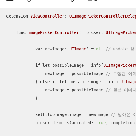
extension
ViewController
: 
UIImagePickerControllerDele
func
imagePickerController
(
_
picker
: 
UIImagePicke
var
 newImage: 
UIImage
? 
=
nil
// update 
if
let
 possibleImage 
=
 info[
UIImagePicker
                newImage 
=
 possibleImage 
// 수정된 이
            } 
else
if
let
 possibleImage 
=
 info[
UIImag
                newImage 
=
 possibleImage 
// 원본 이미
            }

self
.topImage.image 
=
 newImage 
// 받아온 이
            picker.dismiss(animated: 
true
, completion