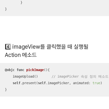
        }

}
4️⃣
imageView를 클릭했을 때 실행될
Action 메소드
@objc
func
pickImage
()
{

    imageUpload()	
// imagePicker 속성 정의 메소드
self
.present(
self
.imagePicker, animated: 
true
)

}