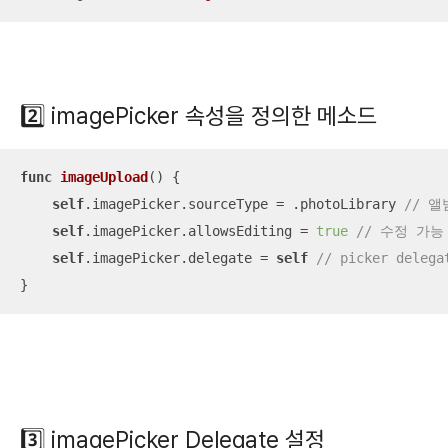
2️⃣
imagePicker 속성을 정의한 메소드
func
imageUpload
()
 {

self
.imagePicker.sourceType 
=
 .photoLibrary 
// 
self
.imagePicker.allowsEditing 
=
true
// 수정 가능
self
.imagePicker.delegate 
=
self
// picker delega
}
3️⃣
imagePicker Delegate 설정