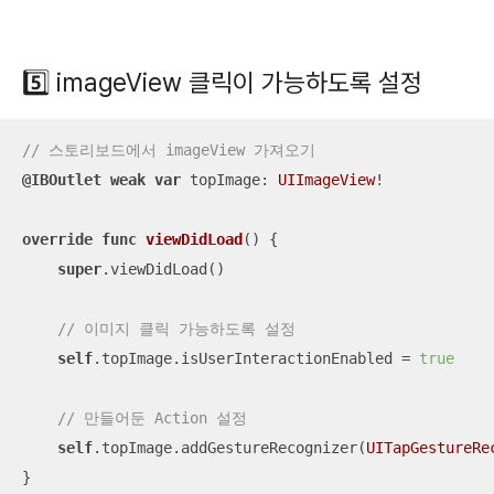
5️⃣ imageView 클릭이 가능하도록 설정
// 스토리보드에서 imageView 가져오기
@IBOutlet
weak
var
 topImage: 
UIImageView
!

override
func
viewDidLoad
()
 {

super
.viewDidLoad()

// 이미지 클릭 가능하도록 설정
self
.topImage.isUserInteractionEnabled 
=
true
// 만들어둔 Action 설정
self
.topImage.addGestureRecognizer(
UITapGestureRe
}