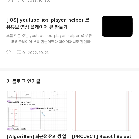
2
0
2022. 10. 25.
라이브러리 설치 pod 'Alamofire', '~> 5.2' 3. Import i
4️⃣ 로그인 메소드..
mport Alamofire API GET 가지고 올 데이터 List GE
T 메서드 작성 방법 1. url : API 주고 2. method : 통신방
[iOS] youtube-ios-player-helper 로
식 3. parameters : post 통신시 필요 4. encoding :
URL이기 때문에, URLEncoding 5. headers : json 형
유튜브 영상 플레이어 뷰 만들기
글 내용
식으로 받게끔 6. validate : 확인코드 7. responseJSO
오늘 해본 것은 youtube-ios-player-helper 로 유튜
N : 데이터 받는 부분 import Alamof..
브 영상 플레이어 뷰를 만들어봤다 어어어어엄청 간단하니
까 빨리 알아보자 🫠 1️⃣ CocoaPods를 사용해서 youtu
4
0
2022. 10. 21.
be_ios_player_helper 설치 - CocoaPods를 사용한
라이브러리 설치 및 Xcode 연동 방법 pod 'youtube-i
os-player-helper' ↑ podfile에 작성 2️⃣ Player vie
w 만들기 - UIView를 Storyboard에 추가해주고 Autol
ayout 설정(영상 비율은 대부분 16:9) - CustomClass
이 블로그 인기글
이름을 YTPlayerView로 설정 - ViewController에 연
결 @IBOutlet weak var playerView: YTPlayerVie
w! - ..
[Algorithm] 최근접 점의 쌍 알
[PROJECT] React | Select