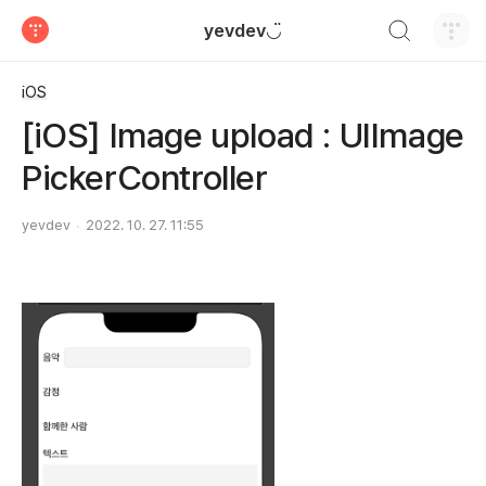
검색하기
yevdev◡̈
티스토리
iOS
[iOS] Image upload : UIImage
PickerController
yevdev
2022. 10. 27. 11:55