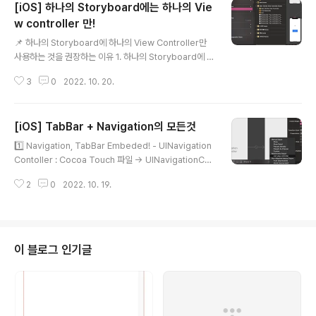
[iOS] 하나의 Storyboard에는 하나의 Vie
w controller 만!
글 내용
📌 하나의 Storyboard에 하나의 View Controller만
사용하는 것을 권장하는 이유 1. 하나의 Storyboard에 여
러개의 View Controller가 추가되면 빌드가 굉장히 느리
3
0
2022. 10. 20.
다. 2. 협업시, 충돌이 자주일어난다. 그럼, 하나의 storyb
oard안에서 tabbar에 의해 묶여진 여러 view controll
ers는 어떻게 분리해야할까?
[iOS] TabBar + Navigation의 모든것
글 내용
1️⃣ Navigation, TabBar Embeded! - UINavigation
Contoller : Cocoa Touch 파일 → UINavigationCo
ntroller - UITabBarController : Cocoa Touch 파일
2
0
2022. 10. 19.
→ UITabBarController 2️⃣ Navigation을 TabBar 안
에 속하게! - Navigation View를 initial로 - TabBar안
에 여러개의 view 연결 TabBar에 따라 " Navigation B
ar Custom " 하기 import UIKit class MainTabBarVi
ewController: UITabBarController { override fun
이 블로그 인기글
c viewDidLoad() { super.viewDidLoad() //..