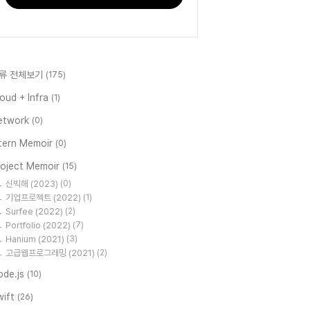
류 전체보기
(175)
oud + Infra
(1)
etwork
(0)
ntern Memoir
(0)
roject Memoir
(15)
신빅해 (2023)
(0)
기업프로젝트 (2022)
(1)
Surfee (2022)
(2)
Portfolio (2022)
(7)
Hanium (2021)
(3)
고급웹프로그래밍 (2021)
(2)
ode.js
(10)
wift
(26)