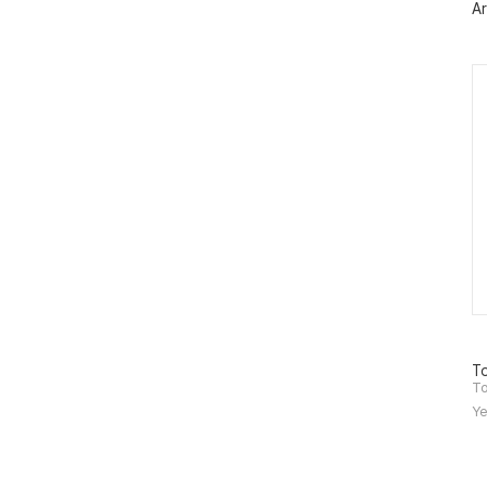
Ar
그
인
Ca
방
To
문
To
자
Ye
수