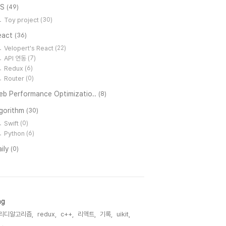
OS
(49)
Toy project
(30)
eact
(36)
Velopert's React
(22)
API 연동
(7)
Redux
(6)
Router
(0)
eb Performance Optimizatio..
(8)
lgorithm
(30)
Swift
(0)
Python
(6)
ily
(0)
ag
리디알고리즘,
redux,
c++,
리액트,
기록,
uikit,