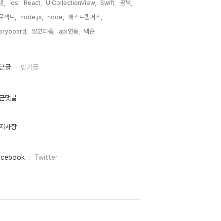
발,
ios,
React,
UICollectionView,
Swift,
공부,
로젝트,
node.js,
node,
패스트캠퍼스,
oryboard,
알고리즘,
api연동,
백준,
근글
인기글
근댓글
지사항
acebook
Twitter