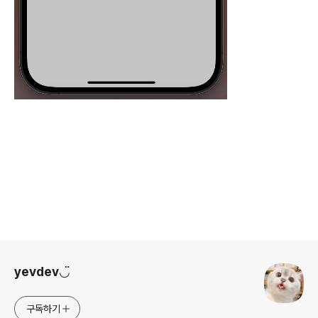
로그 정보
yevdev◡̈
구독하기