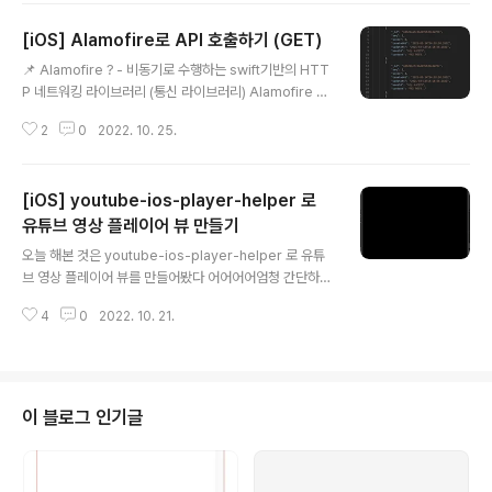
보세요. 카카오 로그인, 메시지 보내기, 친구 API, 인공지능
[iOS] Alamofire로 API 호출하기 (GET)
API 등을 제공합니다. developers.kakao.com 여기로
글 내용
들어가서 설정을 해보자! (설정 방법은 구글링하면 진짜 많
📌 Alamofire ? - 비동기로 수행하는 swift기반의 HTT
이 나오고 많은 분들이 정리를 잘해두었기에 이부분은 생
P 네트워킹 라이브러리 (통신 라이브러리) Alamofire 설
략) 내 포스팅에서 주로 다룰 내용은, 1️⃣ SDK 설치 2️⃣ Xc
치 및 사용 준비 1. 일단 CocoaPod 설치 2. Alamofire
ode 설정 3️⃣ AppDelegate, SceneDelegate 설정
2
0
2022. 10. 25.
라이브러리 설치 pod 'Alamofire', '~> 5.2' 3. Import i
4️⃣ 로그인 메소드..
mport Alamofire API GET 가지고 올 데이터 List GE
T 메서드 작성 방법 1. url : API 주고 2. method : 통신방
[iOS] youtube-ios-player-helper 로
식 3. parameters : post 통신시 필요 4. encoding :
URL이기 때문에, URLEncoding 5. headers : json 형
유튜브 영상 플레이어 뷰 만들기
글 내용
식으로 받게끔 6. validate : 확인코드 7. responseJSO
오늘 해본 것은 youtube-ios-player-helper 로 유튜
N : 데이터 받는 부분 import Alamof..
브 영상 플레이어 뷰를 만들어봤다 어어어어엄청 간단하니
까 빨리 알아보자 🫠 1️⃣ CocoaPods를 사용해서 youtu
4
0
2022. 10. 21.
be_ios_player_helper 설치 - CocoaPods를 사용한
라이브러리 설치 및 Xcode 연동 방법 pod 'youtube-i
os-player-helper' ↑ podfile에 작성 2️⃣ Player vie
w 만들기 - UIView를 Storyboard에 추가해주고 Autol
ayout 설정(영상 비율은 대부분 16:9) - CustomClass
이 블로그 인기글
이름을 YTPlayerView로 설정 - ViewController에 연
결 @IBOutlet weak var playerView: YTPlayerVie
w! - ..