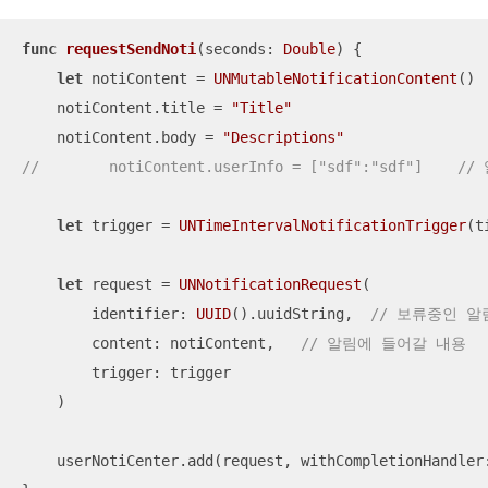
func
requestSendNoti
(
seconds
: 
Double
)
 {

let
 notiContent 
=
UNMutableNotificationContent
()

    notiContent.title 
=
"Title"
    notiContent.body 
=
"Descriptions"
//        notiContent.userInfo = ["sdf":"sdf"]  
let
 trigger 
=
UNTimeIntervalNotificationTrigger
(t
let
 request 
=
UNNotificationRequest
(

        identifier: 
UUID
().uuidString,  
// 보류중인 
        content: notiContent,   
// 알림에 들어갈 내용
        trigger: trigger

    )

    userNotiCenter.add(request, withCompletionHandler