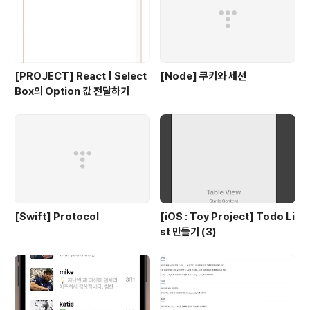
[PROJECT] React | Select
[Node] 쿠키와 세션
Box의 Option 값 전달하기
[Swift] Protocol
[iOS : Toy Project] Todo Li
st 만들기 (3)