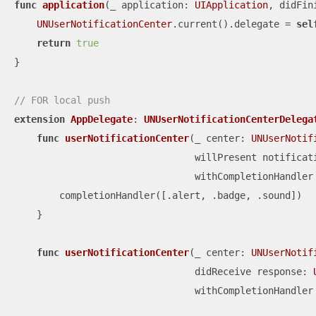
func
application
(
_
application
: 
UIApplication
, 
didFin
UNUserNotificationCenter
.current().delegate 
=
sel
return
true
}

// FOR local push
extension
AppDelegate
: 
UNUserNotificationCenterDelega
func
userNotificationCenter
(
_
center
: 
UNUserNotif
willPresent
notificat
withCompletionHandler
        completionHandler([.alert, .badge, .sound])

    }

func
userNotificationCenter
(
_
center
: 
UNUserNotif
didReceive
response
: 
withCompletionHandler