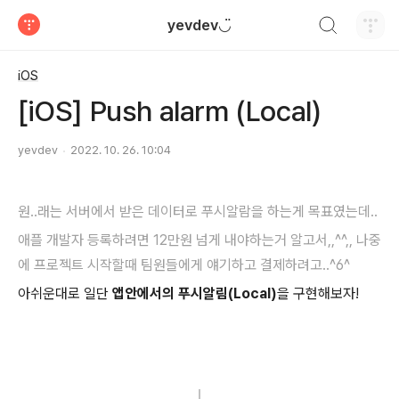
검색하기
yevdev◡̈
티스토리
iOS
[iOS] Push alarm (Local)
yevdev
2022. 10. 26. 10:04
원..래는 서버에서 받은 데이터로 푸시알람을 하는게 목표였는데..
애플 개발자 등록하려면 12만원 넘게 내야하는거 알고서,,^^,, 나중
에 프로젝트 시작할때 팀원들에게 얘기하고 결제하려고..^6^
아쉬운대로 일단
앱안에서의 푸시알림(Local)
을 구현해보자!