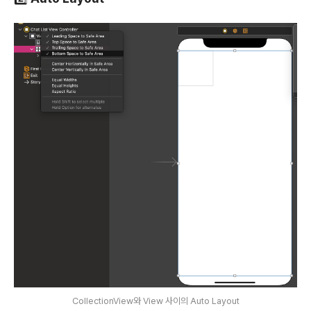
CollectionView와 View 사이의 Auto Layout