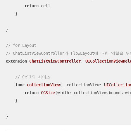
return
 cell

    }

}

// for Layout
// ChatListViewController가 FlowLayout에 대한 역할
extension
ChatListViewController
: 
UICollectionViewDel
// Cell의 사이즈
func
collectionView
(
_
collectionView
: 
UICollectio
return
CGSize
(width: collectionView.bounds.wi
    }

}