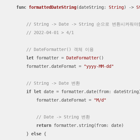
func
formattedDateString
(
dateString
: 
String
)
 -> 
S
// String -> Date -> String 순으로 변환시켜줘야
// 2022-04-01 > 4/1
// DateFormatter() 객체 이용
let
 formatter 
=
DateFormatter
()

        formatter.dateFormat 
=
"yyyy-MM-dd"
// String -> Date 변환
if
let
 date 
=
 formatter.date(from: dateString)
            formatter.dateFormat 
=
"M/d"
// Date -> String 변환
return
 formatter.string(from: date)

        } 
else
 {
