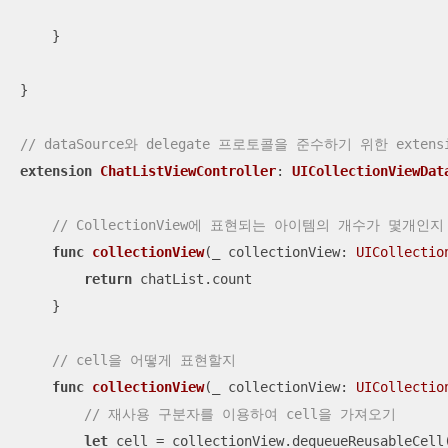
    }

}

// dataSource와 delegate 프로토콜을 준수하기 위한 ext
extension
ChatListViewController
: 
UICollectionViewDat
// CollectionView에 표현되는 아이템의 개수가 몇개인지 
func
collectionView
(
_
collectionView
: 
UICollectio
return
 chatList.count

    }

// cell을 어떻게 표현할지
func
collectionView
(
_
collectionView
: 
UICollectio
// 재사용 구분자를 이용하여 cell을 가져오기
let
 cell 
=
 collectionView.dequeueReusableCell