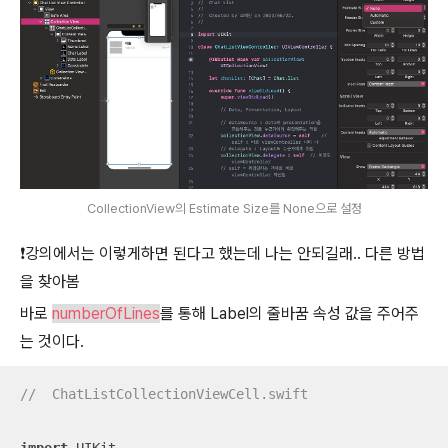
CollectionView의 Estimate Size를 None으로 설정
❗️강의에서는 이렇게하면 된다고 했는데 나는 안되길래.. 다른 방법
을 찾아봄
바로
numberOfLines
를 통해 Label의 줄바꿈 속성 값을 주어주
는 것이다.
//  ChatListCollectionViewCell.swift