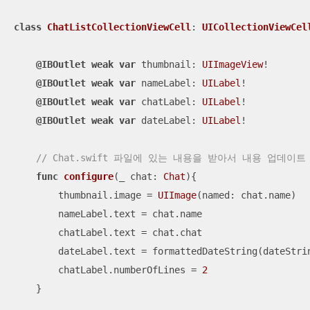
class
ChatListCollectionViewCell
: 
UICollectionViewCel
@IBOutlet
weak
var
 thumbnail: 
UIImageView
!

@IBOutlet
weak
var
 nameLabel: 
UILabel
!

@IBOutlet
weak
var
 chatLabel: 
UILabel
!

@IBOutlet
weak
var
 dateLabel: 
UILabel
!

// Chat.swift 파일에 있는 내용을 받아서 내용 업데이트
func
configure
(
_
chat
: 
Chat
)
{

        thumbnail.image 
=
UIImage
(named: chat.name)

        nameLabel.text 
=
 chat.name

        chatLabel.text 
=
 chat.chat

        dateLabel.text 
=
 formattedDateString(dateStrin
        chatLabel.numberOfLines 
=
2
    }
