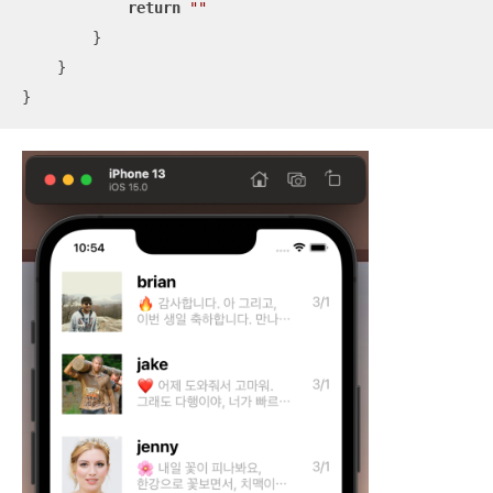
return
""
        }

    }

}