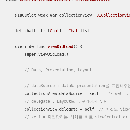
@IBOutlet
weak
var
 collectionView: 
UICollectionVi
let
 chatList: [
Chat
] 
=
Chat
.list

override
func
viewDidLoad
()
 {

super
.viewDidLoad()

// Data, Presentation, Layout
// dataSource : data와 presentation을
        collectionView.dataSource 
=
self
// self 
// delegate : Layout도 누군가에게 위임
        collectionView.delegate 
=
self
// 이것도 viewC
// self = 위임당하는 객체로 바로 viewControlle