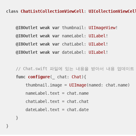
class
ChatListCollectionViewCell
: 
UICollectionViewCel
@IBOutlet
weak
var
 thumbnail: 
UIImageView
!

@IBOutlet
weak
var
 nameLabel: 
UILabel
!

@IBOutlet
weak
var
 chatLabel: 
UILabel
!

@IBOutlet
weak
var
 dateLabel: 
UILabel
!

// Chat.swift 파일에 있는 내용을 받아서 내용 업데이트
func
configure
(
_
chat
: 
Chat
)
{

        thumbnail.image 
=
UIImage
(named: chat.name)

        nameLabel.text 
=
 chat.name

        chatLabel.text 
=
 chat.chat

        dateLabel.text 
=
 chat.date

    }

}