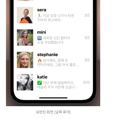
보완된 화면 (날짜 축약)