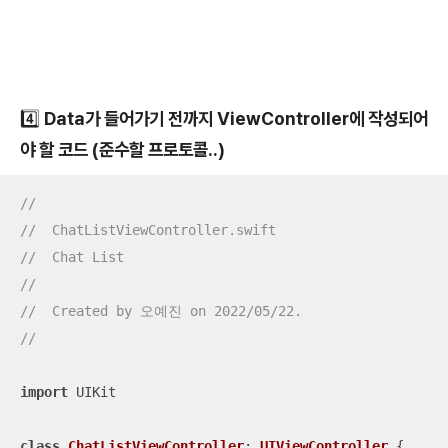
4️⃣ Data가 들어가기 전까지 ViewController에 작성되어
야 할 코드 (준수할 프로토콜..)
//
//  ChatListViewController.swift
//  Chat List
//
//  Created by 오예진 on 2022/05/22.
//
import
 UIKit

class
ChatListViewController
: 
UIViewController
{
