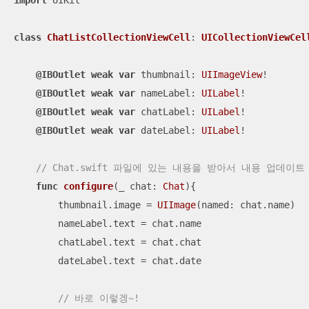
import
 UIKit

class
ChatListCollectionViewCell
: 
UICollectionViewCel
@IBOutlet
weak
var
 thumbnail: 
UIImageView
!

@IBOutlet
weak
var
 nameLabel: 
UILabel
!

@IBOutlet
weak
var
 chatLabel: 
UILabel
!

@IBOutlet
weak
var
 dateLabel: 
UILabel
!

// Chat.swift 파일에 있는 내용을 받아서 내용 업데이트
func
configure
(
_
chat
: 
Chat
)
{

        thumbnail.image 
=
UIImage
(named: chat.name)

        nameLabel.text 
=
 chat.name

        chatLabel.text 
=
 chat.chat

        dateLabel.text 
=
 chat.date

// 바로 이렇겡~!