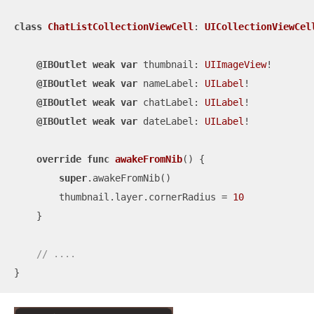
class
ChatListCollectionViewCell
: 
UICollectionViewCel
@IBOutlet
weak
var
 thumbnail: 
UIImageView
!

@IBOutlet
weak
var
 nameLabel: 
UILabel
!

@IBOutlet
weak
var
 chatLabel: 
UILabel
!

@IBOutlet
weak
var
 dateLabel: 
UILabel
!

override
func
awakeFromNib
()
 {

super
.awakeFromNib()

        thumbnail.layer.cornerRadius 
=
10
    }

// ....
}