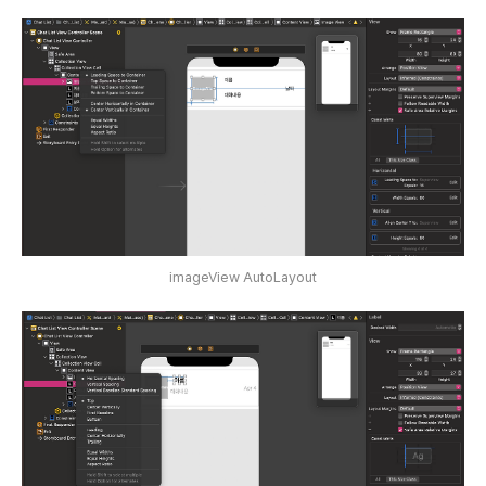
imageView AutoLayout