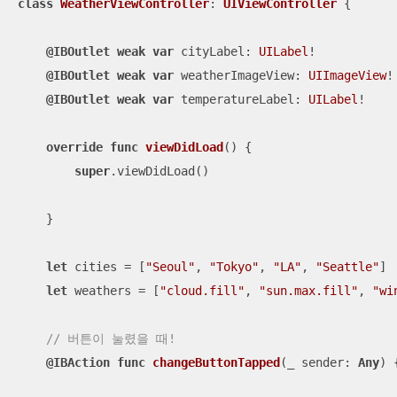
class
WeatherViewController
: 
UIViewController
{

@IBOutlet
weak
var
 cityLabel: 
UILabel
!

@IBOutlet
weak
var
 weatherImageView: 
UIImageView
!

@IBOutlet
weak
var
 temperatureLabel: 
UILabel
!

override
func
viewDidLoad
()
 {

super
.viewDidLoad()

    }

let
 cities 
=
 [
"Seoul"
, 
"Tokyo"
, 
"LA"
, 
"Seattle"
]

let
 weathers 
=
 [
"cloud.fill"
, 
"sun.max.fill"
, 
"wi
// 버튼이 눌렸을 때!
@IBAction
func
changeButtonTapped
(
_
sender
: 
Any
)
 {