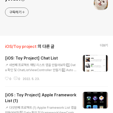
구독하기
더보기
iOS/Toy project
의 다른 글
[iOS: Toy Project] Chat List
글 내용
📌 네번째 프로젝트 채팅 리스트 앱을 만들어보자 1️⃣ Dat
a 확인 및 ChatListViewController 만들기 2️⃣ Auto L
ayout 3️⃣ UICollectionViewCell 만들기 // ChatListC
0
0
2022. 5. 23.
ollectionViewCell.swift import UIKit class ChatLi
stCollectionViewCell: UICollectionViewCell { @I
BOutlet weak var thumbnail: UIImageView! @IBO
[iOS : Toy Project] Apple Framework
utlet weak var nameLabel: UILabel! @IBOutlet w
eak var chatLabel: UILabel! @IBOutlet weak var
List (1)
글 내용
dateLabel: UILabel! // Chat.swift 파일에 있..
📌 다섯번째 프로젝트 (1) Apple Framework List 앱을
만들어보자 1️⃣ Data 확인 및 FrameworkViewContro