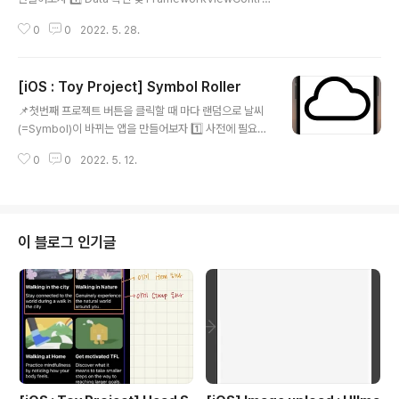
ller 만들기 - 이전 프로젝트들과 마찬가지로 패캠에서 제
0
0
2022. 5. 28.
공해준 데이터들을 사용 - "FrameworkViewControll
er" 이름의 UIViewController을 만들어서, Main story
board와 연결까지 완료 2️⃣ Auto Layout 3️⃣ UICollect
[iOS : Toy Project] Symbol Roller
ionViewCell 만들기 // // FrameworkCell.swift // Ap
글 내용
pleFrameWork // // Created by 오예진 on 2022/0
📌첫번째 프로젝트 버튼을 클릭할 때 마다 랜덤으로 날씨
5/27. // import UIKit class FrameworkCell: UIColl
(=Symbol)이 바뀌는 앱을 만들어보자 1️⃣ 사전에 필요한
ectionViewCell { @IBOutl..
다운로드 : SF Symbols 2️⃣ 레이아웃 구성 - Stack Vie
0
0
2022. 5. 12.
w 안에 Image View -> Label -> Button 3️⃣ 기능 구
현 코드 // // SymbolRollerViewController.swift // S
ymbolRoller // // Created by 오예진 on 2022/05/1
1. // import UIKit // UIViewController = Page를 나
타내는 하나의 단위 // UIViewController를 상속받은 S
이 블로그 인기글
ymbolRollerViewController class SymbolRoller
ViewController: UIViewCon..