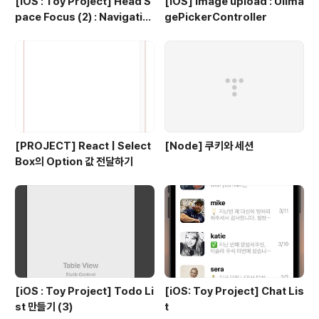
[iOS : Toy Project] Head S
[iOS] Image upload : UIIma
pace Focus (2) : Navigatio
gePickerController
n
[PROJECT] React | Select
[Node] 쿠키와 세션
Box의 Option 값 전달하기
[iOS : Toy Project] Todo Li
[iOS: Toy Project] Chat Lis
st 만들기 (3)
t