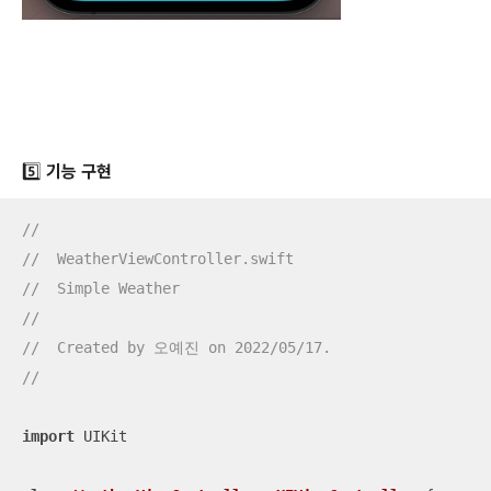
5️⃣ 기능 구현
//
//  WeatherViewController.swift
//  Simple Weather
//
//  Created by 오예진 on 2022/05/17.
//
import
 UIKit
