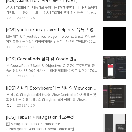
[iOS] Alamofire로 API 호출하기 (GET)
인, 메시지 보내기, 친구 API, 인공지능 API 등을 제공합니다.
📌 Alamofire ? - 비동기로 수행하는 swift기반의 HTTP 네트워킹
developers.kakao.com 여기로 들어가서 설정을 해보자! (설정
라이브러리 (통신 라이브러리) Alamofire 설치 및 사용 준비 1. 일단
방법은 구글링하면 진짜 많이 나오고 많은 분들이 정리를 잘해두었기
CocoaPod 설치 2. Alamofire 라이브러리 설치 pod
iOS
2022.10.25
에 이부분은 생략) 내 포스팅에서 주로 다룰 내용은, 1️⃣ SDK 설치 2️⃣
'Alamofire', '~> 5.2' 3. Import import Alamofire API GET
Xcode 설정 3️⃣ AppDelegate, SceneDelegate 설정 4️⃣ 로그
가지고 올 데이터 List GET 메서드 작성 방법 1. url : API 주고 2.
인 메소드..
[iOS] youtube-ios-player-helper 로 유튜브 영상
method : 통신방식 3. parameters : post 통신시 필요 4.
플레이어 뷰 만들기
오늘 해본 것은 youtube-ios-player-helper 로 유튜브 영상 플레
encoding : URL이기 때문에, URLEncoding 5. headers :
이어 뷰를 만들어봤다 어어어어엄청 간단하니까 빨리 알아보자 🫠 1️⃣
json 형식으로 받게끔 6. validate : 확인코드 7. responseJSON
CocoaPods를 사용해서 youtube_ios_player_helper 설치 -
iOS
2022.10.21
: 데이터 받는 부분 import Alamof..
CocoaPods를 사용한 라이브러리 설치 및 Xcode 연동 방법 pod
'youtube-ios-player-helper' ↑ podfile에 작성 2️⃣ Player
[iOS] CocoaPods 설치 및 Xcode 연동
view 만들기 - UIView를 Storyboard에 추가해주고 Autolayout
📌 CocoaPods ? Swift 및 Objective-C 코코아 프로젝트의 종
설정(영상 비율은 대부분 16:9) - CustomClass 이름을
속성 관리자! 28,000 개가 넘는 라이브러리를 가지고 있으며 170
YTPlayerView로 설정 - ViewController에 연결 @IBOutlet
만 개가 넘는 응용 프로그램(앱)에서 사용되고 있다! CocoaPod은
iOS
2022.10.21
weak var playerView: YTPlayerView! - ..
프로젝트를 "우아하게 확장" 할 수 있도록 도와준다. (CocoaPods
Site) 이 CocoaPods 소개에 따라 프로젝트를 "우아하게 확장" 하
[iOS] 하나의 Storyboard에는 하나의 View contr
기 위해 설치부터 사용법까지 알아보자! 1️⃣ 코코아팟 설치 $ sudo
oller 만!
📌 하나의 Storyboard에 하나의 View Controller만 사용하는 것
gem install cocoapods 터미널을 열고, 작업 경로로 들어가기 해
을 권장하는 이유 1. 하나의 Storyboard에 여러개의 View
당 작업 경로에서, pod init 하면 로컬에서 이 Podfile이 생성됨을
Controller가 추가되면 빌드가 굉장히 느리다. 2. 협업시, 충돌이 자
iOS
2022.10.20
확인할 수 있다! 2️⃣ Podfile 을 수정함으로써 원하는 라이브러리 추
주일어난다. 그럼, 하나의 storyboard안에서 tabbar에 의해 묶여진
가하기 vi Podfile ↑ 터미..
여러 view controllers는 어떻게 분리해야할까?
[iOS] TabBar + Navigation의 모든것
1️⃣ Navigation, TabBar Embeded! -
UINavigationContoller : Cocoa Touch 파일 →