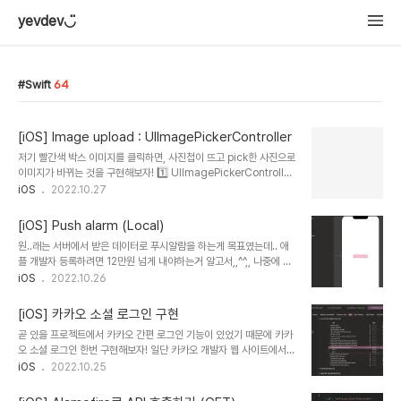
yevdev◡̈
Swift
64
[iOS] Image upload : UIImagePickerController
저기 빨간색 박스 이미지를 클릭하면, 사진첩이 뜨고 pick한 사진으로
이미지가 바뀌는 것을 구현해보자! 1️⃣ UIImagePickerController
객체 만들기 2️⃣ imagePicker 속성을 정의한 메소드 3️⃣
iOS
2022.10.27
imagePicker Delegate 설정 4️⃣ imageView를 클릭했을 때 실
행될 Action 메소드 5️⃣ imageView 클릭이 가능하도록 설정 1️⃣
[iOS] Push alarm (Local)
UIImagePickerController 객체 만들기 - 전역변수로 만들어주
원..래는 서버에서 받은 데이터로 푸시알람을 하는게 목표였는데.. 애
기! let imagePicker = UIImagePickerController() 2️⃣
플 개발자 등록하려면 12만원 넘게 내야하는거 알고서,,^^,, 나중에 프
imagePicker 속성을 정의한 메소드 func imageUpload() {
로젝트 시작할때 팀원들에게 얘기하고 결제하려고..^6^ 아쉬운대로
iOS
2022.10.26
self.imagePicker.sourceType = .photoLibra..
일단 앱안에서의 푸시알림(Local)을 구현해보자! 1️⃣ storyboard
구성 2️⃣ UNUserNotificationCenter 싱글톤 객체 3️⃣ 사용자에
[iOS] 카카오 소셜 로그인 구현
게 알림 권한 요청하는 메소드 구현 4️⃣ 푸시 알림 전송 메소드 구현
곧 있을 프로젝트에서 카카오 간편 로그인 기능이 있었기 때문에 카카
5️⃣ Delegate 설정 1️⃣ Storyboard 구성 2️⃣
오 소셜 로그인 한번 구현해보자! 일단 카카오 개발자 웹 사이트에서
UNUserNotificationCenter 싱글톤 객체 📌
기본 설정들을 많이 해줘야하는데,
iOS
2022.10.25
UNUserNotificationCenter - Push 알람을 다루는 객체 - 해당
https://developers.kakao.com/ Kakao Developers 카카오
객체로 들어온 알림들을 처리 해주는 말 그대로 "Cent..
API를 활용하여 다양한 어플리케이션을 개발해보세요. 카카오 로그