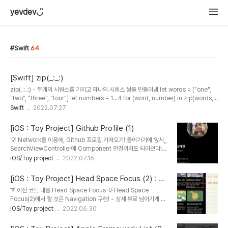
yevdev◡̈
Swift
64
[Swift] zip(_:_:)
zip(_:_:) - 두개의 시퀀스를 가지고 하나의 시퀀스 쌍을 만들어냄 let words = ["one",
"two", "three", "four"] let numbers = 1...4 for (word, number) in zip(words,
numbers) { print("\(word): \(number)") } // Prints "one: 1" // Prints "two: 2 //
Swift
2022.07.27
Prints "three: 3" // Prints "four: 4" 배열의 짝을 맞추는 데에 사용될 수 있음 예를 들어
arr1 = [[3, 4], [5, 6]] arr2 = [[3, 4], [5, 6]] arr3 = [[6, 8], [10, 12]] 이렇게 arr1,
[iOS : Toy Project] Github Profile (1)
arr2의 각 원소를 더해 arr3를 만들어보자 i..
💡 Network을 이용해, Github 프로필 가져오기! 들어가기에 앞서,,
SearchViewController에 Component 연결까지도 되어있다!
일단 ViewController에서 해줘야 할 일은 setupUI : UI 세팅
iOS/Toy project
2022.07.16
userProfile 데이터 확인 Binding : User가 업데이트 되면, UI까지
업데이트 되게! searchControl 세팅 network 세팅 이다. 천천히
[iOS : Toy Project] Head Space Focus (2) : Na
해보자! 1️⃣ setupUI private func setupUI() { // thumbnail 이
vigation
➰ 이전 코드 내용 Head Space Focus 💡Head Space
미지 Radius 설정 thumbnail.layer.cornerRadius = 80 } 2️⃣
Focus(2)에서 할 것은 Navigation 구현! - 상세 뷰로 넘어가게 하
userProfile 데이터 Binding var subscriptions = Set()
기! ❗️Navigation을 구현할 때는, 사용자가 최대한 개미지옥에서 탈
iOS/Toy project
2022.06.30
@Published p..
출할 수 있도록 구현해줘야 함을 잊지말자! 1️⃣ 상세 뷰를 위한 다른
Storyboard, View Controller 만들기 -