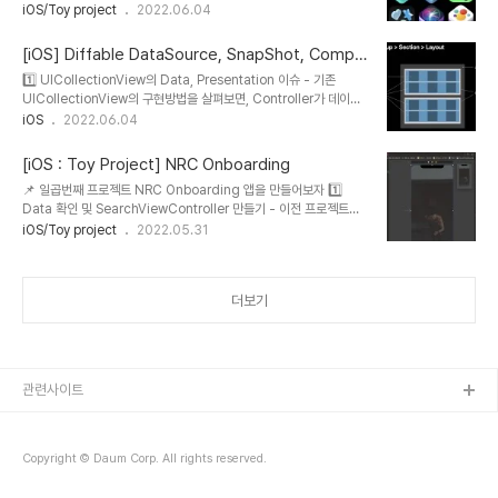
diffable datasource dataSource =
iOS/Toy project
2022.06.04
UICollectionViewCell 만들기 - "FocusCell" 이름의
UICollectionViewDiffableDataSource(collectionView:
UICollectionViewCell을 만들어서 Collecti..
collectionView, cellProvider: { collectionView,
[iOS] Diffable DataSource, SnapShot, Compo
indexPath, item in guard let cell =
sitional Layout
1️⃣ UICollectionView의 Data, Presentation 이슈 - 기존
collectionView.dequeueReusableCell(withReuseIdentifi
UICollectionView의 구현방법을 살펴보면, Controller가 데이터
er: "FrameworkCell", for: indexPath) as? FrameworkCell
를 받아와서 UI에게 변경을 알린다. - 여기서, Controller와 UI가 가
iOS
2022.06.04
else { return nil } cell.configure(item) // ite..
지고 있는 데이터가 서로 다른 이슈가 생길 수 있다. → 앱에서는 어느
데이터가 맞는건지 확인하기 어려움 Single Source Of Truth
[iOS : Toy Project] NRC Onboarding
Data의 필요성 증가 - 이 이슈의 근본적인 문제 해결 방식은 참인 데
📌 일곱번째 프로젝트 NRC Onboarding 앱을 만들어보자 1️⃣
이터를 하나만 두도록 하는 것이다. → Single Source Of Truth -
Data 확인 및 SearchViewController 만들기 - 이전 프로젝트들
그래서 제안된 방법 Diffable DataSource Diffable
과 마찬가지로 패캠에서 제공해준 데이터들을 사용 -
iOS/Toy project
2022.05.31
DataSource ? Diffable DataSource는 Data Source와 달
"OnboardingViewController" 이름의 UIViewController을
리,..
만들어서, Main storyboard와 연결까지 완료 2️⃣ 배경이미지 넣기
- 배경 이미지는 Assest에 있음 3️⃣ StackView를 이용하여 하단에
더보기
버튼 넣기 4️⃣ Page Control + Collection View - View에 수평
방향 맞게하고, StackView와의 vertical 거리는 40으로! 5️⃣
UICollectionViewCell 만들기 - "OnboardingCell" 이라는 이
름으..
관련사이트
Copyright © Daum Corp. All rights reserved.