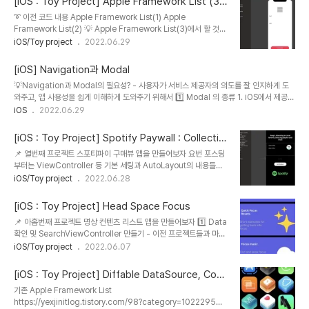
[iOS : Toy Project] Apple Framework List (3)
QuickFocusStoryboard - QuickFocusListViewController
: Modal
➰ 이전 코드 내용 Apple Framework List(1) Apple
- 새로운 스토리보드의 Class와 Storyboard ID 까아쥐 2️⃣ 화면의
Framework List(2) 💡 Apple Framework List(3)에서 할 것은
Component, AutoLayout 설정 - CollectionView 이용 →
Modal 구현! - 각 아이템들을 눌렀을 때, 상태뷰가 모달로 띄워지는
iOS/Toy project
2022.06.29
CollectionViewCell도 필요하겠지? "QuickFocusCell" 만들기
것을 구현할 것이다. 1️⃣ Detail View를 위한, Storyboard 파일 만
// Q..
들기 2️⃣ Detail View를 위한 ViewController 만들기 -
[iOS] Navigation과 Modal
FrameworkDetailViewController 3️⃣ Detail View 컴포넌트
💡Navigation과 Modal의 필요성? - 사용자가 서비스 제공자의 의도를 잘 인지하게 도
와 AutoLayout 설정 4️⃣ Modal 띄우기 //
와주고, 앱 사용성을 쉽게 이해하게 도와주기 위해서 1️⃣ Modal 의 종류 1. iOS에서 제공하
FrameworkListViewController.swift // item이 선택되었을 때
는 시스템 모달 alert activity views share sheets action sheets 2. 직접 개발 (모
iOS
2022.06.29
효과 넣기 extension FrameworkListViewContro..
달을 띄우는 스타일) automatic → pageSheet 형태 fullscreen popover page
sheet & form sheet current context custom 🚀 Modal 구현 - 뷰컨트롤러의
[iOS : Toy Project] Spotify Paywall : Collectio
present(_:animated:completion:) 메소드를 사용 2️⃣ iOS의 주요 Navigation 스타
nView, Paging Control
📌 열번째 프로젝트 스포티파이 구매뷰 앱을 만들어보자 요번 포스팅
일 Hierarchical Navigation : 설정앱 F..
부터는 ViewController 등 기본 세팅과 AutoLayout의 내용들은
다루지 않겠다! (기억해둘건 당연히 메모해둘것) 1️⃣ AutoLayout
iOS/Toy project
2022.06.28
2️⃣ CollectionViewCell 만들기 - BannerCell 이란 이름의
CollectionView cell // // BannerCell.swift //
[iOS : Toy Project] Head Space Focus
SpotifyPaywall // // Created by 오예진 on 2022/06/28. //
📌 아홉번째 프로젝트 명상 컨텐츠 리스트 앱을 만들어보자 1️⃣ Data
import UIKit class BannerCell: UICollectionViewCell {
확인 및 SearchViewController 만들기 - 이전 프로젝트들과 마찬
@IBOutlet weak var titleLabel: UILabel! @IBOutlet weak
가지로 패캠에서 제공해준 데이터들을 사용 -
iOS/Toy project
2022.06.07
var descriptionLabe..
"FocusViewController" 이름의 UIViewController을 만들어
서, Main storyboard와 연결까지 완료 2️⃣ CollectionView
[iOS : Toy Project] Diffable DataSource, Com
AutoLayout 설정 - Description과 ContentView와의 관계에서
positional Layout을 이용해 프로젝트 개선하기
기존 Apple Framework List
bottom을 30 이상이 되게 하면 이렇게 빨간색 에러점이 뜨게 되는
https://yexjinitlog.tistory.com/98?category=1022295
데, 일단 이건 어쩔 수 없으니까 넘어간다. 3️⃣