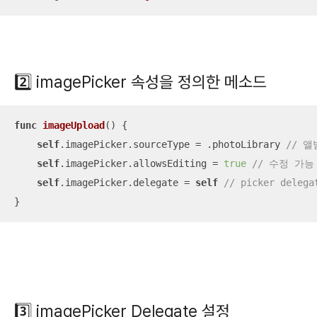
2️⃣
imagePicker 속성을 정의한 메소드
func
imageUpload
()
 {

self
.imagePicker.sourceType 
=
 .photoLibrary 
// 
self
.imagePicker.allowsEditing 
=
true
// 수정 가능
self
.imagePicker.delegate 
=
self
// picker delega
}
3️⃣
imagePicker Delegate 설정