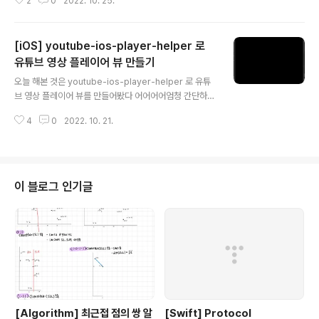
2
0
2022. 10. 25.
라이브러리 설치 pod 'Alamofire', '~> 5.2' 3. Import i
4️⃣ 로그인 메소드..
mport Alamofire API GET 가지고 올 데이터 List GE
T 메서드 작성 방법 1. url : API 주고 2. method : 통신방
[iOS] youtube-ios-player-helper 로
식 3. parameters : post 통신시 필요 4. encoding :
URL이기 때문에, URLEncoding 5. headers : json 형
유튜브 영상 플레이어 뷰 만들기
글 내용
식으로 받게끔 6. validate : 확인코드 7. responseJSO
오늘 해본 것은 youtube-ios-player-helper 로 유튜
N : 데이터 받는 부분 import Alamof..
브 영상 플레이어 뷰를 만들어봤다 어어어어엄청 간단하니
까 빨리 알아보자 🫠 1️⃣ CocoaPods를 사용해서 youtu
4
0
2022. 10. 21.
be_ios_player_helper 설치 - CocoaPods를 사용한
라이브러리 설치 및 Xcode 연동 방법 pod 'youtube-i
os-player-helper' ↑ podfile에 작성 2️⃣ Player vie
w 만들기 - UIView를 Storyboard에 추가해주고 Autol
ayout 설정(영상 비율은 대부분 16:9) - CustomClass
이 블로그 인기글
이름을 YTPlayerView로 설정 - ViewController에 연
결 @IBOutlet weak var playerView: YTPlayerVie
w! - ..
[Algorithm] 최근접 점의 쌍 알
[Swift] Protocol