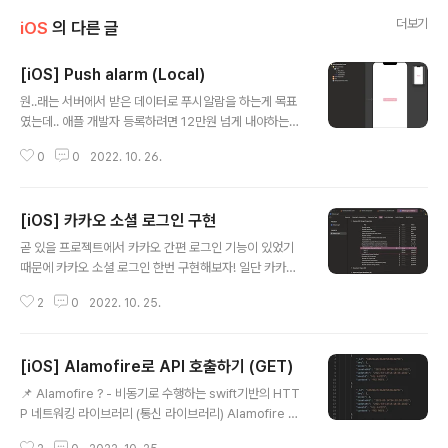
더보기
iOS
의 다른 글
[iOS] Push alarm (Local)
글 내용
원..래는 서버에서 받은 데이터로 푸시알람을 하는게 목표
였는데.. 애플 개발자 등록하려면 12만원 넘게 내야하는거
알고서,,^^,, 나중에 프로젝트 시작할때 팀원들에게 얘기하
0
0
2022. 10. 26.
고 결제하려고..^6^ 아쉬운대로 일단 앱안에서의 푸시알림
(Local)을 구현해보자! 1️⃣ storyboard 구성 2️⃣ UNUs
erNotificationCenter 싱글톤 객체 3️⃣ 사용자에게 알림
[iOS] 카카오 소셜 로그인 구현
권한 요청하는 메소드 구현 4️⃣ 푸시 알림 전송 메소드 구현
글 내용
5️⃣ Delegate 설정 1️⃣ Storyboard 구성 2️⃣ UNUser
곧 있을 프로젝트에서 카카오 간편 로그인 기능이 있었기
NotificationCenter 싱글톤 객체 📌 UNUserNotificat
때문에 카카오 소셜 로그인 한번 구현해보자! 일단 카카오
ionCenter - Push 알람을 다루는 객체 - 해당 객체로 들
개발자 웹 사이트에서 기본 설정들을 많이 해줘야하는데, h
어온 알림들을 처리 해주는 말 그대로 "Cent..
2
0
2022. 10. 25.
ttps://developers.kakao.com/ Kakao Developer
s 카카오 API를 활용하여 다양한 어플리케이션을 개발해
보세요. 카카오 로그인, 메시지 보내기, 친구 API, 인공지능
[iOS] Alamofire로 API 호출하기 (GET)
API 등을 제공합니다. developers.kakao.com 여기로
글 내용
들어가서 설정을 해보자! (설정 방법은 구글링하면 진짜 많
📌 Alamofire ? - 비동기로 수행하는 swift기반의 HTT
이 나오고 많은 분들이 정리를 잘해두었기에 이부분은 생
P 네트워킹 라이브러리 (통신 라이브러리) Alamofire 설
략) 내 포스팅에서 주로 다룰 내용은, 1️⃣ SDK 설치 2️⃣ Xc
치 및 사용 준비 1. 일단 CocoaPod 설치 2. Alamofire
ode 설정 3️⃣ AppDelegate, SceneDelegate 설정