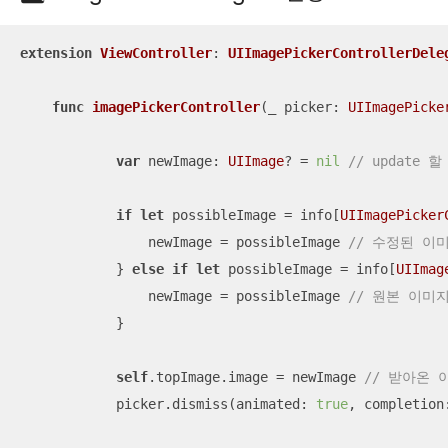
extension
ViewController
: 
UIImagePickerControllerDele
func
imagePickerController
(
_
picker
: 
UIImagePicke
var
 newImage: 
UIImage
? 
=
nil
// update 
if
let
 possibleImage 
=
 info[
UIImagePicker
                newImage 
=
 possibleImage 
// 수정된 이
            } 
else
if
let
 possibleImage 
=
 info[
UIImag
                newImage 
=
 possibleImage 
// 원본 이미
            }

self
.topImage.image 
=
 newImage 
// 받아온 이
            picker.dismiss(animated: 
true
, completion