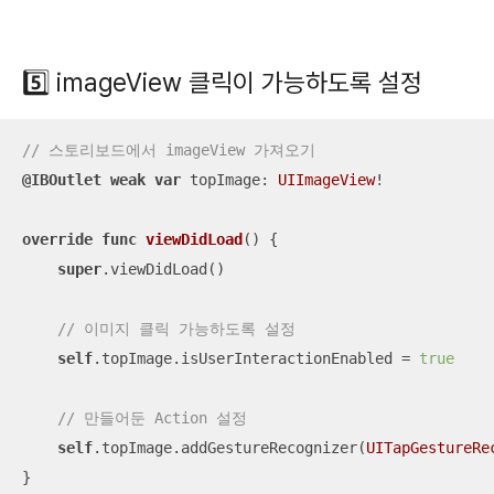
5️⃣ imageView 클릭이 가능하도록 설정
// 스토리보드에서 imageView 가져오기
@IBOutlet
weak
var
 topImage: 
UIImageView
!

override
func
viewDidLoad
()
 {

super
.viewDidLoad()

// 이미지 클릭 가능하도록 설정
self
.topImage.isUserInteractionEnabled 
=
true
// 만들어둔 Action 설정
self
.topImage.addGestureRecognizer(
UITapGestureRe
}