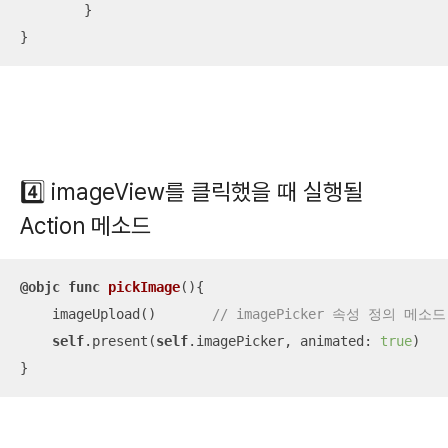
        }

}
4️⃣
imageView를 클릭했을 때 실행될
Action 메소드
@objc
func
pickImage
()
{

    imageUpload()	
// imagePicker 속성 정의 메소드
self
.present(
self
.imagePicker, animated: 
true
)

}