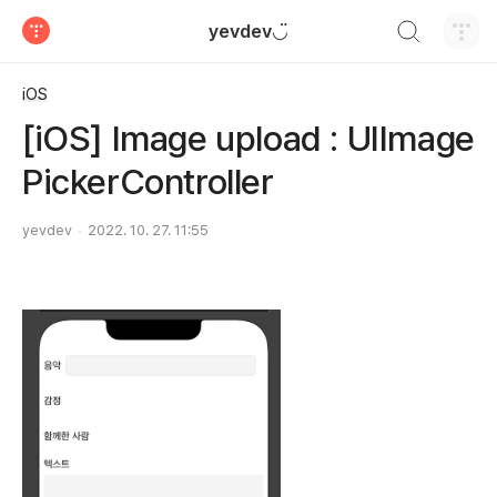
검색하기
yevdev◡̈
티스토리
iOS
[iOS] Image upload : UIImage
PickerController
yevdev
2022. 10. 27. 11:55