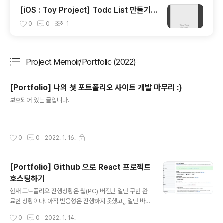
[iOS : Toy Project] Todo List 만들기
(3)
0
0
조회
1
Project Memoir/Portfolio (2022)
분류 전체보기
주요 글 목록
[Portfolio] 나의 첫 포트폴리오 사이트 개발 마무리 :)
글 내용
보호되어 있는 글입니다.
작성시간
0
0
2022. 1. 16.
[Portfolio] Github 으로 React 프로젝트
호스팅하기
글 내용
현재 포트폴리오 진행상황은 웹(PC) 버전만 일단 구현 완
료한 상황이다! 아직 반응형은 진행하지 못했고,, 일단 바빠
질 다음주를 대비하여 웹 버전만 완벽하게 해두기로,, 무료
작성시간
0
0
2022. 1. 14.
로 웹 프로젝트를 호스팅하기 위해 많이들 사용하는 Githu