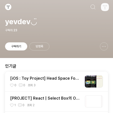
검색하기
티스토리
yevdev◡̈
구독자
23
구독하기
방명록
신고하기 레이어
열기
인기글
[iOS : Toy Project] Head Space Focu
s (2) : Navigation
0
0
조회
3
[PROJECT] React | Select Box의 Opt
ion 값 전달하기
1
0
조회
2