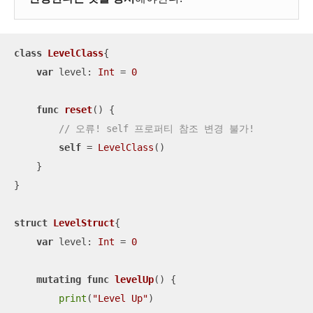
class
LevelClass
{

var
 level: 
Int
=
0
func
reset
()
 {

// 오류! self 프로퍼티 참조 변경 불가!
self
=
LevelClass
()

    }

}

struct
LevelStruct
{

var
 level: 
Int
=
0
mutating
func
levelUp
()
 {

print
(
"Level Up"
)
