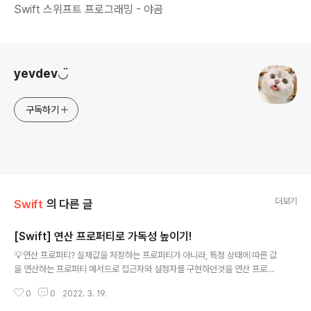
Swift 스위프트 프로그래밍 - 야곰
로그 정보
yevdev◡̈
구독하기
더보기
Swift
의 다른 글
[Swift] 연산 프로퍼티로 가독성 높이기!
글 내용
💡연산 프로퍼티? 실제값을 저장하는 프로퍼티가 아니라, 특정 상태에 따른 값
을 연산하는 프로퍼티 메서드로 접근자와 설정자를 구현하던것을 연산 프로퍼
티를 사용하면 코드의 가독성을 높일 수 있다! 다만, get 메서드만 구현해둔 것
0
0
2022. 3. 19.
처럼 읽기 전용 상태로는 구현하기 쉽지만, 쓰기 전용 상태로는 구현할 수 없다
는 단점이 있다. 연산 프로퍼티 정의와 사용 struct CoordinatePoint{ var