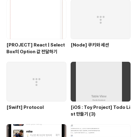
[PROJECT] React | Select
[Node] 쿠키와 세션
Box의 Option 값 전달하기
[Swift] Protocol
[iOS : Toy Project] Todo Li
st 만들기 (3)