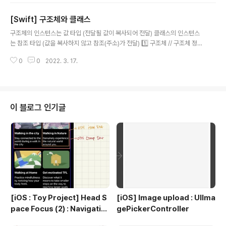
x: Int // 저장 프로퍼티 var y: Int // 저장 프로퍼티 var oppositePoint: Co
[Swift] 구조체와 클래스
ordinatePoint{ // 연산 프로퍼티 // 접근자 get { return CoordinatePoin
글 내용
t(x: -x, y: -y) } // 설정자 set(opposite){ x = -opposite...
구조체의 인스턴스는 값 타입 (전달될 값이 복사되어 전달) 클래스의 인스턴스
는 참조 타입 (값을 복사하지 않고 참조(주소)가 전달) 1️⃣ 구조체 // 구조체 정의
struct BasicInformation { var name: String var age: Int } // 구조체 인
0
0
2022. 3. 17.
스턴스의 생성 및 초기화 // 프로퍼티 이름(name, age)으로 자동 생성된 이니
셜라이즈를 사용하여 구조체를 생성 var yejinInfo: BasicInformation = Ba
sicInformation(name: "yejin", age: 23) yejinInfo.name = "hyejin" //
변경 가능 yejinInfo.age = 25 // 변경 가능 // 프로퍼티가 상수 let 의 타입일
경우 변경 불가 ➰스위프트..
이 블로그 인기글
[iOS : Toy Project] Head S
[iOS] Image upload : UIIma
pace Focus (2) : Navigatio
gePickerController
n