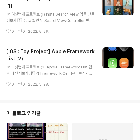
(1)
글 내용
📌 여섯번째 프로젝트 (1) Insta Search View 앱을 만들
어보자 1️⃣ Data 확인 및 SearchViewController 만들
기 - 이전 프로젝트들과 마찬가지로 패캠에서 제공해준 데
0
0
2022. 5. 29.
이터들을 사용 - "SearchViewController" 이름의 UIVi
ewController을 만들어서, Main storyboard와 연결
까지 완료 2️⃣ Collection View 만들기 CollectionVie
[iOS : Toy Project] Apple Framework
wCell 만들기 : 이름은 ResultCell로! - CollectionVie
w의 Custom Class로 설정해주고 Collection Reusa
List (2)
글 내용
ble View도 ResultCell로 설정해주기 // ResultCell.s
📌 다섯번째 프로젝트 (2) Apple Framework List 앱
wift import UIKit class ResultCell: UI..
을 더 만져보자! 1️⃣ 각 Framework Cell 들이 클릭되었
을 때 효과 - UICollectionViewDelegate 의 didSele
0
0
2022. 5. 28.
ctItemAt 메소드 : Item을 선택했을 때 호출되는 metho
d // item이 선택되었을 때 효과 넣기 extension Frame
workListViewController: UICollectionViewDeleg
ate{ // item이 선택되었을 때 호출되는 method func c
ollectionView(_ collectionView: UICollectionVie
이 블로그 인기글
w, didSelectItemAt indexPath: IndexPath) { let fr
amework = list[index..