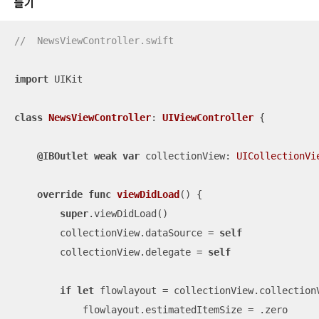
들기
//  NewsViewController.swift
import
 UIKit

class
NewsViewController
: 
UIViewController
{

@IBOutlet
weak
var
 collectionView: 
UICollectionVi
override
func
viewDidLoad
()
 {

super
.viewDidLoad()

        collectionView.dataSource 
=
self
        collectionView.delegate 
=
self
if
let
 flowlayout 
=
 collectionView.collection
            flowlayout.estimatedItemSize 
=
 .zero
