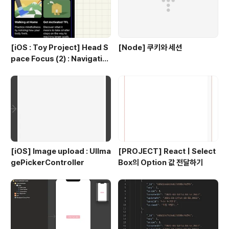
[iOS : Toy Project] Head S
[Node] 쿠키와 세션
pace Focus (2) : Navigatio
n
[iOS] Image upload : UIIma
[PROJECT] React | Select
gePickerController
Box의 Option 값 전달하기