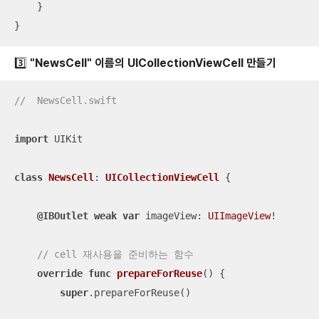
    }

}
3️⃣ "NewsCell" 이름의 UICollectionViewCell 만들기
//  NewsCell.swift
import
 UIKit

class
NewsCell
: 
UICollectionViewCell
{

@IBOutlet
weak
var
 imageView: 
UIImageView
!

// cell 재사용을 준비하는 함수
override
func
prepareForReuse
()
 {

super
.prepareForReuse()
