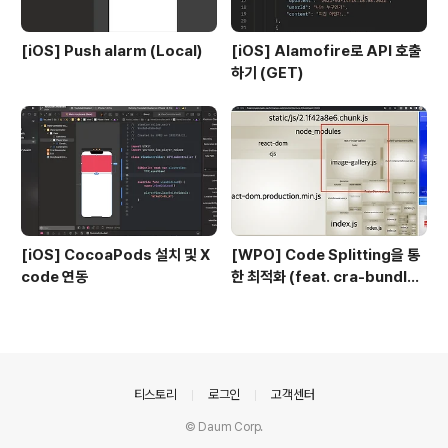
[iOS] Push alarm (Local)
[iOS] Alamofire로 API 호출
하기 (GET)
[iOS] CocoaPods 설치 및 X
[WPO] Code Splitting을 통
code 연동
한 최적화 (feat. cra-bundle-
analyzer)
의안내
티스토리
로그인
고객센터
© Daum Corp.