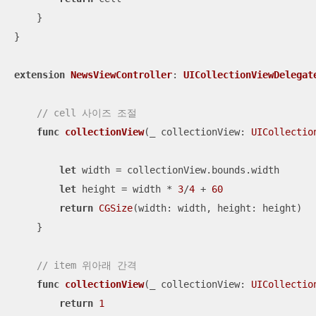
    }

}

extension
NewsViewController
: 
UICollectionViewDelegat
// cell 사이즈 조절
func
collectionView
(
_
collectionView
: 
UICollectio
let
 width 
=
 collectionView.bounds.width

let
 height 
=
 width 
*
3
/
4
+
60
return
CGSize
(width: width, height: height)

    }

// item 위아래 간격
func
collectionView
(
_
collectionView
: 
UICollectio
return
1