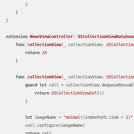
        }

    }

}

extension
NewsViewController
: 
UICollectionViewDataSou
func
collectionView
(
_
collectionView
: 
UICollectio
return
24
    }

func
collectionView
(
_
collectionView
: 
UICollectio
guard
let
 cell 
=
 collectionView.dequeueReusab
return
UICollectionViewCell
()

        }

let
 imageName 
=
"animal
\(indexPath.item 
+
1
)
"
        cell.configure(imageName)

return
 cell
