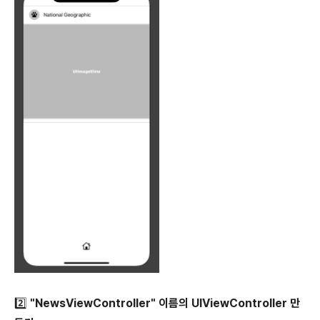
2️⃣ "NewsViewController" 이름의 UIViewController 만