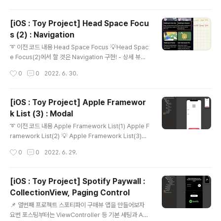
er에 Combine을 Import 해야함! 일단, 이전 코드를 정리해볼까? 이전코드 // Fra
meworkListViewController.swift import UIKit class FrameworkListVie
[iOS : Toy Project] Head Space Focu
wController: UIViewController { /..
s (2) : Navigation
글 내용
➰ 이전 코드 내용 Head Space Focus 💡Head Spac
e Focus(2)에서 할 것은 Navigation 구현! - 상세 뷰로
넘어가게 하기! ❗️Navigation을 구현할 때는, 사용자가 최
작성시간
0
0
2022. 6. 30.
대한 개미지옥에서 탈출할 수 있도록 구현해줘야 함을 잊
지말자! 1️⃣ 상세 뷰를 위한 다른 Storyboard, View Co
ntroller 만들기 - QuickFocusStoryboard - QuickF
[iOS : Toy Project] Apple Framewor
ocusListViewController - 새로운 스토리보드의 Clas
k List (3) : Modal
s와 Storyboard ID 까아쥐 2️⃣ 화면의 Component, A
글 내용
utoLayout 설정 - CollectionView 이용 → Collectio
➰ 이전 코드 내용 Apple Framework List(1) Apple F
nViewCell도 필요하겠지? "QuickFocusCell" 만들기
ramework List(2) 💡 Apple Framework List(3)에
// Q..
서 할 것은 Modal 구현! - 각 아이템들을 눌렀을 때, 상태
작성시간
0
0
2022. 6. 29.
뷰가 모달로 띄워지는 것을 구현할 것이다. 1️⃣ Detail Vie
w를 위한, Storyboard 파일 만들기 2️⃣ Detail View를
위한 ViewController 만들기 - FrameworkDetailVie
[iOS : Toy Project] Spotify Paywall :
wController 3️⃣ Detail View 컴포넌트와 AutoLayou
CollectionView, Paging Control
t 설정 4️⃣ Modal 띄우기 // FrameworkListViewCont
글 내용
roller.swift // item이 선택되었을 때 효과 넣기 extensi
📌 열번째 프로젝트 스포티파이 구매뷰 앱을 만들어보자
on FrameworkListViewContro..
요번 포스팅부터는 ViewController 등 기본 세팅과 Aut