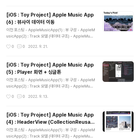
View) - AppleMusicApp(5) : Player 화면 + 싱글톤
- AppleMusicApp(6) : 뷰사이 데이터 이동 자세한 코
[iOS : Toy Project] Apple Music App
드는 여기로! https://github.com/yexjin/iOS_Study/t
(6) : 뷰사이 데이터 이동
ree/main/AppleMusicApp GitHub - yexjin/iOS_S
글 내용
tudy: iOS 토이프로젝트 모음집📱 iOS 토이프로젝트 모
이전 포스팅 - AppleMusicApp(1) : 뷰 구성 - AppleM
음집📱. Contribute to yexjin..
usicApp(2) : Track 모델 (데이터 구조) - AppleMusi
cApp(3) : UiCollectionViewCell 업데이트 - Apple
작성시간
0
0
2022. 9. 21.
MusicApp(4) : HeaderView (CollectionReusable
View) - AppleMusicApp(5) : Player 화면 + 싱글톤
자세한 코드는 여기로! https://github.com/yexjin/iOS
[iOS : Toy Project] Apple Music App
_Study/tree/main/AppleMusicApp GitHub - yexji
(5) : Player 화면 + 싱글톤
n/iOS_Study: iOS 토이프로젝트 모음집📱 iOS 토이프
글 내용
로젝트 모음집📱. Contribute to yexjin/iOS_Study d
이전 포스팅 - AppleMusicApp(1) : 뷰 구성 - AppleM
evelopment by creati..
usicApp(2) : Track 모델 (데이터 구조) - AppleMusi
cApp(3) : UiCollectionViewCell 업데이트 - Apple
작성시간
0
0
2022. 9. 13.
MusicApp(4) : HeaderView (CollectionReusable
View) 자세한 코드는 여기로! https://github.com/yexj
in/iOS_Study/tree/main/AppleMusicApp GitHub
[iOS : Toy Project] Apple Music App
- yexjin/iOS_Study: iOS 토이프로젝트 모음집📱 iOS
(4) : HeaderView (CollectionReusabl
토이프로젝트 모음집📱. Contribute to yexjin/iOS_St
글 내용
eView)
udy development by creating an account on Git
이전 포스팅 - AppleMusicApp(1) : 뷰 구성 - AppleM
Hub. github.com 9..
usicApp(2) : Track 모델 (데이터 구조) - AppleMusi