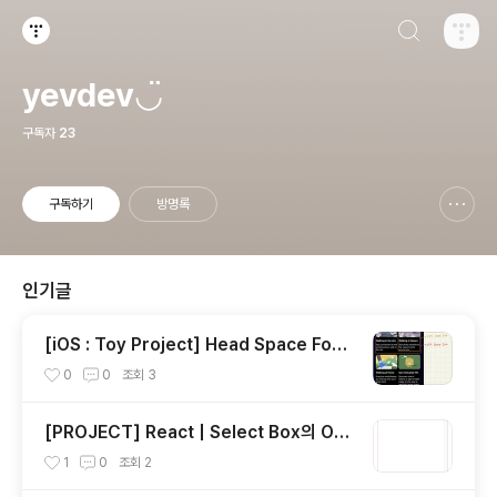
검색하기
티스토리
yevdev◡̈
구독자
23
구독하기
방명록
신고하기 레이어
열기
인기글
[iOS : Toy Project] Head Space Focu
s (2) : Navigation
0
0
조회
3
[PROJECT] React | Select Box의 Opt
ion 값 전달하기
1
0
조회
2