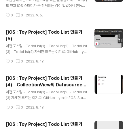
데, Track 폴더안의 파일은 1. Track.swift : Tra..
도 했고 iOS 스터디가 좀 정체되는 감이 있었어서 한동안
쉬었지만 다시 아자아자😇 이번주부터 2주간 진행될 과제
작성시간
0
0
2022. 9. 6.
는 Apple Music App 클론 프로젝트! 이번에도 이미 완
성된 프로젝트의 코드를 따라가면서 천천히 구현해볼 예정
이다 자세한 코드는 여기로! https://github.com/yexji
[iOS : Toy Project] Todo List 만들기
n/iOS_Study/tree/main/AppleMusicApp GitHub
(5)
- yexjin/iOS_Study: iOS 토이프로젝트 모음집📱 iOS
글 내용
토이프로젝트 모음집📱. Contribute to yexjin/iOS_St
이전 포스팅 - TodoList(1) - TodoList(2) - TodoList
udy development by creating an account on Git
(3) - TodoList(4) 자세한 코드는 여기로! GitHub - ye
Hub. github.com 9/6 1. 폴더 구..
xjin/iOS_Study: iOS 토이프로젝트 모음집📱 iOS 토이
작성시간
0
0
2022. 8. 19.
프로젝트 모음집📱. Contribute to yexjin/iOS_Study
development by creating an account on GitHub.
github.com 8/19 이제 할 일은 Todo가 완료되었을 경
[iOS : Toy Project] Todo List 만들기
우, 버튼 동작 등을 구현해보는 일! 1️⃣ checkButton sel
(4) - CollectionView의 Datasource,
ected 상태 설정 → Button을 클릭해서 inspector의 S
글 내용
Delegate
tate Config 를 Seleted로 설정하고, Image를 "chec
이전 포스팅 - TodoList(1) - TodoList(2) - TodoList
kmark.circle" 로 설정 → Control..
(3) 자세한 코드는 여기로! GitHub - yexjin/iOS_Stud
y: iOS 토이프로젝트 모음집📱 iOS 토이프로젝트 모음집
작성시간
0
0
2022. 8. 19.
📱. Contribute to yexjin/iOS_Study development
by creating an account on GitHub. github.com 8/
18 저번에 CollectionView의 Delegate와 Datasour
[iOS : Toy Project] Todo List 만들기
ce의 설정 + Inherit Module From Target 체크 에 대