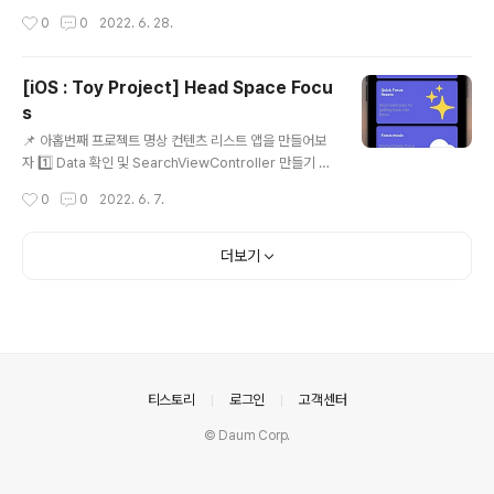
oLayout의 내용들은 다루지 않겠다! (기억해둘건 당연히
작성시간
0
0
2022. 6. 28.
메모해둘것) 1️⃣ AutoLayout 2️⃣ CollectionViewCell
만들기 - BannerCell 이란 이름의 CollectionView cel
l // // BannerCell.swift // SpotifyPaywall // // Creat
[iOS : Toy Project] Head Space Focu
ed by 오예진 on 2022/06/28. // import UIKit class
s
BannerCell: UICollectionViewCell { @IBOutlet w
글 내용
eak var titleLabel: UILabel! @IBOutlet weak var
📌 아홉번째 프로젝트 명상 컨텐츠 리스트 앱을 만들어보
descriptionLabe..
자 1️⃣ Data 확인 및 SearchViewController 만들기 -
이전 프로젝트들과 마찬가지로 패캠에서 제공해준 데이터
작성시간
0
0
2022. 6. 7.
들을 사용 - "FocusViewController" 이름의 UIViewC
ontroller을 만들어서, Main storyboard와 연결까지
완료 2️⃣ CollectionView AutoLayout 설정 - Descri
더보기
ption과 ContentView와의 관계에서 bottom을 30 이
상이 되게 하면 이렇게 빨간색 에러점이 뜨게 되는데, 일단
이건 어쩔 수 없으니까 넘어간다. 3️⃣ UICollectionView
Cell 만들기 - "FocusCell" 이름의 UICollectionView
Cell을 만들어서 Collecti..
의안내
티스토리
로그인
고객센터
© Daum Corp.