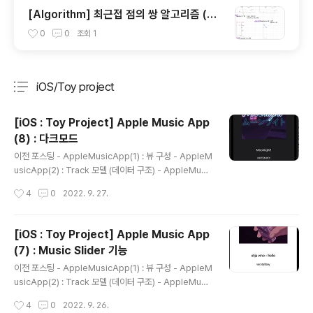
[Algorithm] 최근접 점의 쌍 알고리즘 (Cl
osest Pair)
0
0
조회
1
iOS/Toy project
분류 전체보기
주요 글 목록
[iOS : Toy Project] Apple Music App
(8) : 다크모드
글 내용
이전 포스팅 - AppleMusicApp(1) : 뷰 구성 - AppleM
usicApp(2) : Track 모델 (데이터 구조) - AppleMusi
cApp(3) : UiCollectionViewCell 업데이트 - Apple
작성시간
4
0
2022. 9. 27.
MusicApp(4) : HeaderView (CollectionReusable
View) - AppleMusicApp(5) : Player 화면 + 싱글톤
- AppleMusicApp(6) : 뷰사이 데이터 이동 - AppleM
[iOS : Toy Project] Apple Music App
usicApp(7) : Music Slider 기능 자세한 코드는 여기로!
(7) : Music Slider 기능
https://github.com/yexjin/iOS_Study/tree/main/A
글 내용
ppleMusicApp GitHub - yexjin/iOS_Study: iOS 토
이전 포스팅 - AppleMusicApp(1) : 뷰 구성 - AppleM
이프로젝트 모음집📱 ..
usicApp(2) : Track 모델 (데이터 구조) - AppleMusi
cApp(3) : UiCollectionViewCell 업데이트 - Apple
작성시간
4
0
2022. 9. 26.
MusicApp(4) : HeaderView (CollectionReusable