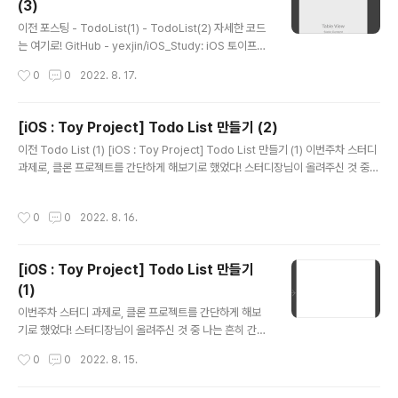
(3)
해 더 자세히 알아보자 1️⃣ CollectionView의 Datasour
글 내용
ce - 모든 CollectionView는 Datasource 객체를 가지
이전 포스팅 - TodoList(1) - TodoList(2) 자세한 코드
고 있다. - 요 Datasource는..
는 여기로! GitHub - yexjin/iOS_Study: iOS 토이프로
젝트 모음집📱 iOS 토이프로젝트 모음집📱. Contribute
작성시간
0
0
2022. 8. 17.
to yexjin/iOS_Study development by creating a
n account on GitHub. github.com 8/17 1️⃣ UITabb
arController를 이용하여 하단 탭바 만들기 - 특정 View
[iOS : Toy Project] Todo List 만들기 (2)
Controller 클릭 > Editor > Embed In > Tab Bar Co
글 내용
이전 Todo List (1) [iOS : Toy Project] Todo List 만들기 (1) 이번주차 스터디
ntroller - View Controller 하나 더 추가 음.. UITabba
과제로, 클론 프로젝트를 간단하게 해보기로 했었다! 스터디장님이 올려주신 것 중
rController을 사용하는 건 예전에 올렸던 포스팅 참고해
나는 흔히 간단하게 다들하는,, Todo List 를 만들어보기로 결정! 이미 만들어진 Pr
보자 2️⃣ Settings 화면 구성완..
oject를 따라 yexjinitlog.tistory.com 자세한 코드는 여기로! GitHub - yexjin/
작성시간
0
0
2022. 8. 16.
iOS_Study: iOS 토이프로젝트 모음집📱 iOS 토이프로젝트 모음집📱. Contribu
te to yexjin/iOS_Study development by creating an account on GitHu
b. github.com 8/16 어제 했던 Storage에 이어, 이번엔 싱글톤 객체를 만들 To
[iOS : Toy Project] Todo List 만들기
do..
(1)
글 내용
이번주차 스터디 과제로, 클론 프로젝트를 간단하게 해보
기로 했었다! 스터디장님이 올려주신 것 중 나는 흔히 간단
하게 다들하는,, Todo List 를 만들어보기로 결정! 이미 만
작성시간
0
0
2022. 8. 15.
들어진 Project를 따라 코딩하면서 화면 구성과 AutoLa
yout 그리고 Todo List에 필요한 디테일한 기능을 다뤄