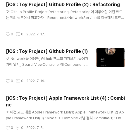
볼 예정 자세한 코드는 여기로! GitHub - yexjin/iOS_St
[iOS : Toy Project] Github Profile (2) : Refactoring
udy: iOS 토이프로젝트 모음집📱 iOS 토이프로젝트 모
글 내용
💡 Github Profile Project Refactoring! Refactoring이 이루어질 이전 코드
음집📱. Contribute to yexjin/iOS_Study develop
는 위의 링크에서 참고하자 - Resource와 NetworkService를 이용해서 코드를
ment by creating an account on GitHub. github.c
줄여보자 - Resource 를 이용해서 아래의 코드 줄여보기 = URLRequest 에 필
om 8/15 탭바로 묶기 전에 일단 화면부터 구성해보기로!
요한 것을 만들어줌 let base = "https://api.github.com/" let path = "users/
나 증말.. 지지리도 Auto Layout 못해서 화면 구..
작성시간
0
0
2022. 7. 17.
\(keyword)" let params: [String:String] = [:] let header: [String:String]
= ["Content-Type":"application/json"] var urlComponents = URLCom
ponents(string: base+path)! le..
[iOS : Toy Project] Github Profile (1)
글 내용
💡 Network을 이용해, Github 프로필 가져오기! 들어가
기에 앞서,, SearchViewController에 Component 연
결까지도 되어있다! 일단 ViewController에서 해줘야 할
일은 setupUI : UI 세팅 userProfile 데이터 확인 Bindi
작성시간
0
0
2022. 7. 16.
ng : User가 업데이트 되면, UI까지 업데이트 되게! sear
chControl 세팅 network 세팅 이다. 천천히 해보자! 1️⃣
setupUI private func setupUI() { // thumbnail 이미
[iOS : Toy Project] Apple Framework List (4) : Combi
지 Radius 설정 thumbnail.layer.cornerRadius = 80
ne
} 2️⃣ userProfile 데이터 Binding var subscriptions
글 내용
= Set() @Published p..
➰ 이전 코드 내용 Apple Framework List(1) Apple Framework List(2) Ap
ple Framework List(3) : Modal ➰ Combine 개념 정리 Combine(1) : Over
view Combine(2) : Publisher/Subscriber/Operator 💡 Apple Framew
작성시간
0
0
2022. 7. 8.
ork List(4)에서 할 것은 Combine 적용! - Combine을 적용할 View Controll