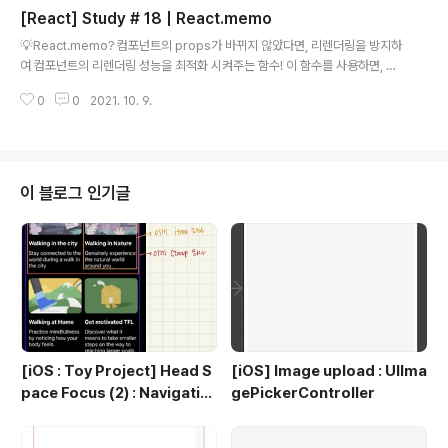
[React] Study # 18 | React.memo
을 작성한 후, 사용할 수 있다. 💡reducer? 현재 상태와 액션 객체를 파라미터
글 내용
로 받아와서 새로운 상태를 반환해주는 함수 function reduer(state, actio
💡React.memo? 컴포넌트의 props가 바뀌지 않았다면, 리렌더링을 방지하
n) { // 새로운 상태를 만드는 로직 // const ..
여 컴포넌트의 리렌더링 성능을 최적화 시켜주는 함수! 이 함수를 사용하면, 컴
포넌트에서 리렌더링이 필요한 상황에서만 리렌더링을 하도록 설정해줄 수 있
0
0
2021. 10. 9.
다. 사용법은 그냥 감싸주면 됨! CreateUser.js 에 적용 // 컴포넌트 리렌더링
방지를 위한 React.memo export default React.memo(CreateUser);
왕 쉬움! UserList.js 에 적용 import React, {useEffect} from 'react' //
user리스트들이 보여지는 부분 const User = React.memo(function Us
er({user, onRemove, onToggle}) { return( onT..
이 블로그 인기글
[iOS : Toy Project] Head S
[iOS] Image upload : UIIma
pace Focus (2) : Navigatio
gePickerController
n