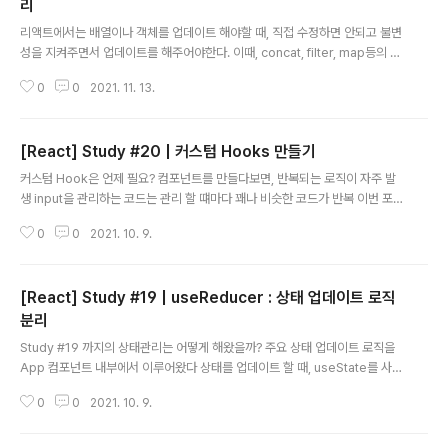
리
글 내용
리액트에서는 배열이나 객체를 업데이트 해야할 때, 직접 수정하면 안되고 불변
성을 지켜주면서 업데이트를 해주어야한다. 이때, concat, filter, map등의 함
수를 사용해야한다. 하지만, 만약 객체의 데이터 구조가 복잡해지면 불변성을
0
0
2021. 11. 13.
지켜가며 새로운 데이터를 생성해내는 코드가 조금 복잡해지게 된다. 이때, im
mer라는 라이브러리를 사용하면 우리가 상태를 업데이트 할 때, 불변성을 신경
쓰지 않으면서 업데이트를 해주면 Immer가 불변성 관리를 대신 해준다. Imm
[React] Study #20 | 커스텀 Hooks 만들기
er 사용법 1️⃣ Immer 설치 yarn add immer 2️⃣ immer 불러오기 보통은 p
글 내용
roduce라는 이름으로 불러온다. import produce from 'immer'; 3️⃣ pro
커스텀 Hook은 언제 필요? 컴포넌트를 만들다보면, 반복되는 로직이 자주 발
duce 함수 사용법 첫번째 파라미터 : ..
생 input을 관리하는 코드는 관리 할 떄마다 꽤나 비슷한 코드가 반복 이번 포스
팅 내용은, 위의 상황에 커스텀 Hooks를 만들어서 반복되는 로직을 쉽게 재사
0
0
2021. 10. 9.
용하는 방법을 알아보는 것이다. 커스텀 Hooks 만드는 방법 src 디렉터리에 h
ooks라는 디렉터리를 만들고, 그안에 useInputs.js 파일을 만든다 커스텀 H
ook을 만들대는 보통 이렇게 use 라는 키워드로 시작하는 파일을 만들고 그안
[React] Study #19 | useReducer : 상태 업데이트 로직
에 함수를 작성한다. 파일안에 useState, useEffect, useReducer, useCa
llback등 Hooks를 사용하여 원하는 기능을 구현해주고 컴포넌트에서 사용하
분리
글 내용
고 싶은 값들을 반환해주면 된다. useInputs..
Study #19 까지의 상태관리는 어떻게 해왔을까? 주요 상태 업데이트 로직을
App 컴포넌트 내부에서 이루어왔다 상태를 업데이트 할 때, useState를 사용
해서 새로운 상태를 설정했다. 💡useReduder? useState를 사용하여 상태
0
0
2021. 10. 9.
를 관리하는 것이 아닌 또다른 상태관리 방법 이 Hook 함수를 사용하면 컴포넌
트 상태 업데이트 로직을 컴포넌트에서 분리시킬 수 있다. 상태 업데이트 로직
을 컴포넌트 바깥에 작성할 수도 있다. 심지어 다른 파일에 상테 업데이트 로직