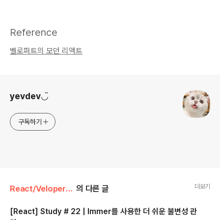
Reference
벨로퍼트의 모던 리액트
로그 정보
yevdev◡̈
구독하기
더보기
React/Velopert's React
의 다른 글
[React] Study # 22 | Immer를 사용한 더 쉬운 불변성 관