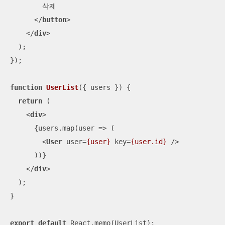
        삭제

</
button
>
</
div
>
  );

});

function
UserList
(
{ users }
) 
{

return
 (

<
div
>
      {users.map(user => (

<
User
user
=
{user}
key
=
{user.id}
 />
      ))}

</
div
>
  );

}

export
default
 React.memo(UserList);