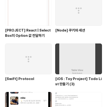
[PROJECT] React | Select
[Node] 쿠키와 세션
Box의 Option 값 전달하기
[Swift] Protocol
[iOS : Toy Project] Todo Li
st 만들기 (3)