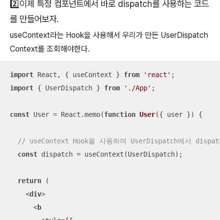
2️⃣이제 특정 컴포넌트에서 바로 dispatch를 사용하는 코드
를 만들어보자.
useContext라는 Hook을 사용해서 우리가 만든 UserDispatch
Context를 조회해야한다.
import
 React, { useContext } 
from
'react'
import
 { UserDispatch } 
from
'./App'
;

const
 User = React.memo(
function
User
(
{ user }
) 
{

// useContext Hook을 사용하여 UserDispatch에서 disp
const
 dispatch = useContext(UserDispatch); 

return
 (

<
div
>
<
b