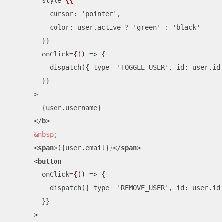
style
=
{{
cursor:
 '
pointer
',

color:
user.active
 ? '
green
' 
:
 '
black
'

        }}

onClick
=
{()
 =>
 {

          dispatch({ type: 'TOGGLE_USER', id: user.id 
        }}

      >

        {user.username}

</
b
>
&nbsp;
<
span
>
({user.email})
</
span
>
<
button
onClick
=
{()
 =>
 {

          dispatch({ type: 'REMOVE_USER', id: user.id 
        }}

      >
