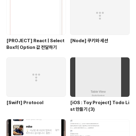
Teams } from "../../../component..
[PROJECT] React | Select
[Node] 쿠키와 세션
Box의 Option 값 전달하기
[Swift] Protocol
[iOS : Toy Project] Todo Li
st 만들기 (3)