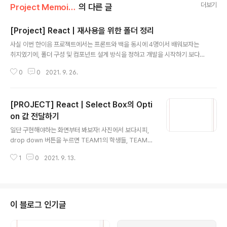
더보기
Project Memoir/Hanium (2021)
의 다른 글
[Project] React | 재사용을 위한 폴더 정리
글 내용
사실 이번 한이음 프로젝트에서는 프론트와 백을 동시에 4명이서 배워보자는
취지였기에, 폴더 구성 및 컴포넌트 설계 방식을 정하고 개발을 시작하기 보다
는 그냥 구현할 곳을 분배하고 구현하기에 바빴던 것 같다. 어느정도 웹사이트
0
0
2021. 9. 26.
구현을 마치고, 오늘(2021/09/25) 멘토님과의 미팅에서 이제껏 작성한 코드
와 폴더를 살펴보다가 멘토님이 이부분에 대해 이야기를 시작하셨다. 1️⃣ 폴더
구조 실제 현업에서의 리액트 폴더 구조는 다음과 같이 구성한다고 한다. 📁co
[PROJECT] React | Select Box의 Opti
mponents : 컴포넌트 파일들이 위치하는 폴더 📁adapter : xhr(axios) +
socket + websocket 등 📁store : redux 작업을 위한 폴더, 내부에 acti
on 값 전달하기
글 내용
ons, reducers 폴더 존재 📁hooks : "us..
일단 구현해야하는 화면부터 봐보자! 사진에서 보다시피,
drop down 버튼을 누르면 TEAM1의 학생들, TEAM2
의 학생들이 팀목록 안에 들어와야 한다! 그리고 이 데이터
1
0
2021. 9. 13.
들은, 이런 형태! 일단 컴포넌트는 두개로 구성되어있다. P
07_05.js : Select-Box의 값을 이벤트 객체로 받기 ->
TeamList에 team 배열 전달하기 P07_TeamList.js :
P07_05.js 로부터 props로 해당 team 배열 받아오고
그 안에 학생들 map으로 돌려서 보여주기 어떻게 구현했
이 블로그 인기글
는지는 코드로 설명 P07_05.js 코드는 다음과 같다. imp
ort React, { useState } from "react"; import { use