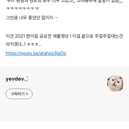
우리 팀원과 멘토님 모두 너무 고맙고,, 고마움밖에 할말이 없음,,,
ㅋㅋㅋㅋㅋㅋㅋ ㅠ
그만큼 너무 좋았단 말이지 ~
이건 2021 한이음 공모전 제출영상 ! 이걸 끝으로 주절주절대는건
마치겠다..! ㅎㅎㅎ..
https://youtu.be/atahos3IgDo
로그 정보
yevdev◡̈
구독하기