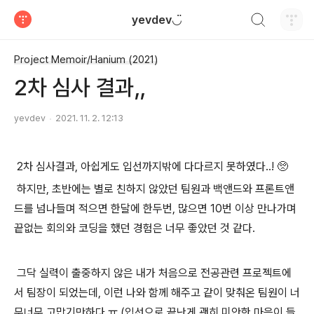
검색하기
yevdev◡̈
티스토리
Project Memoir/Hanium (2021)
2차 심사 결과,,
yevdev
2021. 11. 2. 12:13
2차 심사결과, 아쉽게도 입선까지밖에 다다르지 못하였다..! 🥺
하지만, 초반에는 별로 친하지 않았던 팀원과 백앤드와 프론트앤
드를 넘나들며 적으면 한달에 한두번, 많으면 10번 이상 만나가며
끝없는 회의와 코딩을 했던 경험은 너무 좋았던 것 같다.
그닥 실력이 출중하지 않은 내가 처음으로 전공관련 프로젝트에
서 팀장이 되었는데, 이런 나와 함께 해주고 같이 맞춰온 팀원이 너
무너무 고맙기만하다 ㅠ (입선으로 끝난게 괜히 미안한 마음이 들