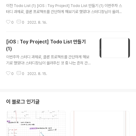
글 내용
이전 Todo List (1) [iOS : Toy Project] Todo List 만들기 (1) 이번주차 스
터디 과제로, 클론 프로젝트를 간단하게 해보기로 했었다! 스터디장님이 올려주
신 것 중 나는 흔히 간단하게 다들하는,, Todo List 를 만들어보기로 결정! 이미
0
0
2022. 8. 16.
만들어진 Project를 따라 yexjinitlog.tistory.com 자세한 코드는 여기로! G
itHub - yexjin/iOS_Study: iOS 토이프로젝트 모음집📱 iOS 토이프로젝트
모음집📱. Contribute to yexjin/iOS_Study development by creatin
[iOS : Toy Project] Todo List 만들기
g an account on GitHub. github.com 8/16 어제 했던 Storage에 이어,
이번엔 싱글톤 객체를 만들 Todo..
(1)
글 내용
이번주차 스터디 과제로, 클론 프로젝트를 간단하게 해보
기로 했었다! 스터디장님이 올려주신 것 중 나는 흔히 간단
하게 다들하는,, Todo List 를 만들어보기로 결정! 이미 만
0
0
2022. 8. 15.
들어진 Project를 따라 코딩하면서 화면 구성과 AutoLa
yout 그리고 Todo List에 필요한 디테일한 기능을 다뤄
볼 예정 자세한 코드는 여기로! GitHub - yexjin/iOS_St
udy: iOS 토이프로젝트 모음집📱 iOS 토이프로젝트 모
음집📱. Contribute to yexjin/iOS_Study develop
이 블로그 인기글
ment by creating an account on GitHub. github.c
om 8/15 탭바로 묶기 전에 일단 화면부터 구성해보기로!
나 증말.. 지지리도 Auto Layout 못해서 화면 구..