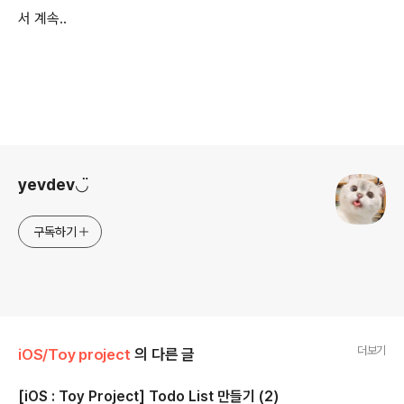
서 계속..
로그 정보
yevdev◡̈
구독하기
더보기
iOS/Toy project
의 다른 글
[iOS : Toy Project] Todo List 만들기 (2)