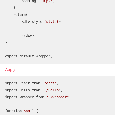
padding
: 
'16px'
,

    }

return
(

<
div
style
=
{style}
>
</
div
>
)

}

export
default
 Wrapper;
App.js
import
 React 
from
'react'
import
 Hello 
from
'./Hello'
import
 Wrapper 
from
"./Wrapper"
; 

function
App
(
) 
{
