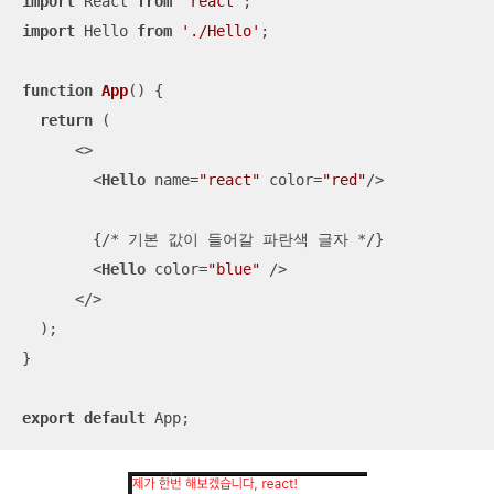
import
 React 
from
'react'
import
 Hello 
from
'./Hello'
;  

function
App
(
) 
{

return
 (    

<>
<
Hello
name
=
"react"
color
=
"red"
/>
        {/* 기본 값이 들어갈 파란색 글자 */}

<
Hello
color
=
"blue"
 />
</>
  );

}

export
default
 App;