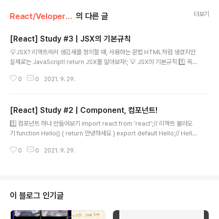
더보기
React/Velopert's React
의 다른 글
[React] Study #3 | JSX의 기본규칙
글 내용
💡JSX? 리액트에서 생김새를 정의할 때, 사용하는 문법 HTML처럼 생겼지만
실제로는 JavaScript! return JSX를 알아보자!; 💡 JSX의 기본규칙 1️⃣ 꼭
닫혀야 하는 태그 import React from 'react'; import Hello from './Hell
0
0
2021. 9. 29.
o'; function App() { return ( /* 여기에서 오류 발생! 꼭 로 닫아주자 */ ); }
export default App; HTML에서는 input과 br 태그를 닫지 않고 사용하기
도 한다! 하지만 리액트에서는 그렇게 하면 안됨! Self Closing 태그를 사용하
[React] Study #2 | Component, 컴포넌트!
자! /* 잘못됨 */ /* Self Closing 태그 */ 2️⃣ 꼭 감싸져야하는 태그 두개 이상
글 내용
의 태그는 무조건 하나로 감싸져야 한..
1️⃣ 컴포넌트 하나 만들어보기 import react from 'react';// 리액트 불러오
기 function Hello() { return 안녕하세요 } export default Hello;// Hello
라는 컴포넌트로 내보내겠다! 리액트 컴포넌트 종류 함수형 : 내가 블로그에 작
0
0
2021. 9. 29.
성하고 공부하면서 쓸 컴포넌트 형태임! 클래스형 export default Hello; 다
른 컴포넌트에서 불러와서 사용가능 2️⃣ App.js에서 Hello 컴포넌트 불러오기
import React from 'react'; //리액트 불러오기 import Hello from './Hell
o'; //Hello 컴포넌트 불러오기 function App() { return ( {/* 적용! */} ); } e
xport de..
이 블로그 인기글