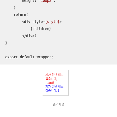
height
: 
'100px'
,

    }

return
(

<
div
style
=
{style}
>
            {children}

</
div
>
)

}

export
default
 Wrapper;
출력화면