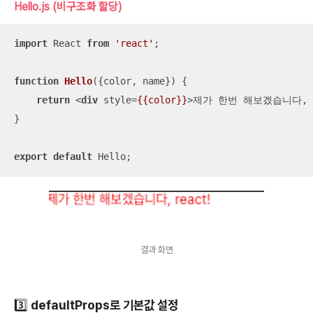
Hello.js (비구조화 할당)
import
 React 
from
'react'
;

function
Hello
(
{color, name}
) 
{

return
<
div
style
=
{{color}}
>
제가 한번 해보겠습니다, {
}

export
default
 Hello;
결과 화면
3️⃣ defaultProps로 기본값 설정