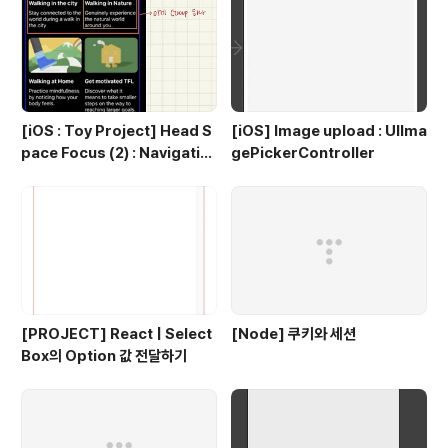
[iOS : Toy Project] Head S
[iOS] Image upload : UIIma
pace Focus (2) : Navigatio
gePickerController
n
[PROJECT] React | Select
[Node] 쿠키와 세션
Box의 Option 값 전달하기