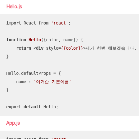
Hello.js
import
 React 
from
'react'
;

function
Hello
(
{color, name}
) 
{

return
<
div
style
=
{{color}}
>
제가 한번 해보겠습니다, {
}

Hello.defaultProps = {

name
 : 
'이거슨 기본이름'
}

export
default
 Hello;
App.js