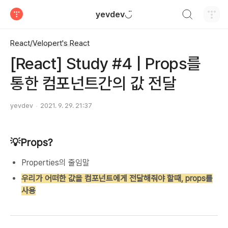
검색하기
yevdev◡̈
티스토리
React/Velopert's React
[React] Study #4 | Props를
통한 컴포넌트간의 값 전달
yevdev
2021. 9. 29. 21:37
💡Props?
Properties의 줄임말
우리가 어떠한 값을 컴포넌트에게 전달해줘야 할때, props를
사용