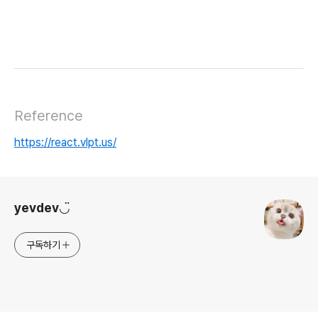
Reference
https://react.vlpt.us/
로그 정보
yevdev◡̈
구독하기