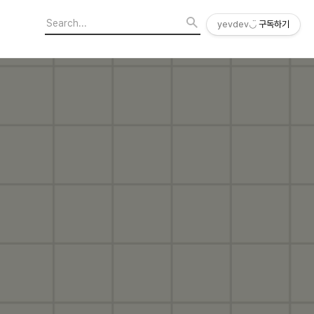
yevdev◡̈
구독하기