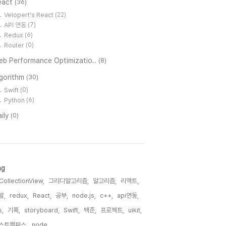
eact
(36)
Velopert's React
(22)
API 연동
(7)
Redux
(6)
Router
(0)
eb Performance Optimizatio..
(8)
lgorithm
(30)
Swift
(0)
Python
(6)
ily
(0)
ag
CollectionView,
그리디알고리즘,
알고리즘,
리액트,
발,
redux,
React,
공부,
node.js,
c++,
api연동,
s,
기록,
storyboard,
Swift,
백준,
프로젝트,
uikit,
스트캠퍼스,
node,