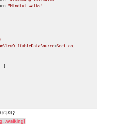
urn
"Mindful walks"
s
onViewDiffableDataSource
<
Section
, 
)
 {

한다면?
g, .walking]