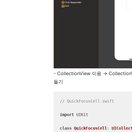
- CollectionView 이용
→ Collecti
들기
// QuickFocusCell.swift
import
 UIKit

class
QuickFocusCell
: 
UICollec