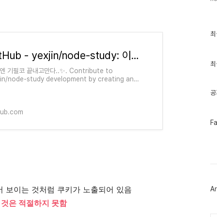
최
최
근
글
GitHub - yexjin/node-study: 이번엔 기필코 끝내고만다..✨
과
인
최
 기필코 끝내고만다..✨. Contribute to
기
글
jin/node-study development by creating an
ount on GitHub.
공
hub.com
페
F
이
스
북
트
위
터
플
러
 탭에서 보이는 것처럼 쿠키가 노출되어 있음
Ar
그
인
 것은 적절하지 못함