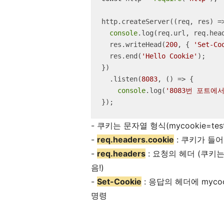
http.createServer(
(
req, res
) =
console
.log(req.url, req.head
  res.writeHead(
200
, { 
'Set-Co
  res.end(
'Hello Cookie'
);

})

  .listen(
8083
, 
() =>
 {

console
.log(
'8083번 포트에
});
- 쿠키는 문자열 형식(mycookie=t
-
req.headers.cookie
: 쿠키가 들
-
req.headers
: 요청의 헤더 (쿠키
음!)
-
Set-Cookie
: 응답의 헤더에 myc
명령