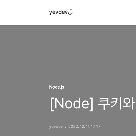
yevdev◡̈
Node.js
[Node] 쿠키
yevdev
2022. 12. 11. 17:17