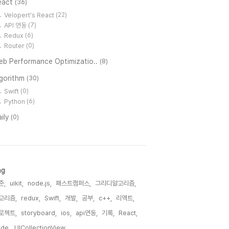
eact
(36)
Velopert's React
(22)
API 연동
(7)
Redux
(6)
Router
(0)
eb Performance Optimizatio..
(8)
lgorithm
(30)
Swift
(0)
Python
(6)
ily
(0)
ag
준,
uikit,
node.js,
패스트캠퍼스,
그리디알고리즘,
고리즘,
redux,
Swift,
개발,
공부,
c++,
리액트,
로젝트,
storyboard,
ios,
api연동,
기록,
React,
de,
UICollectionView,