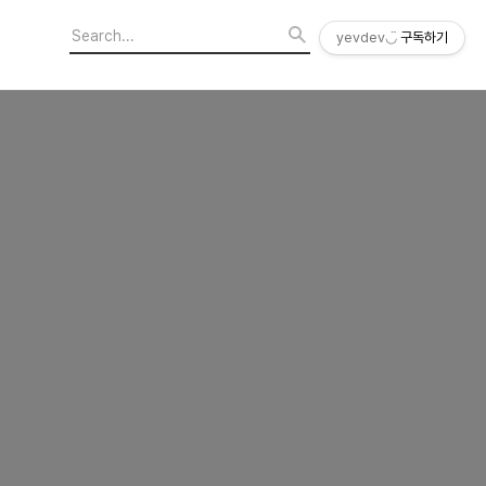
yevdev◡̈
구독하기