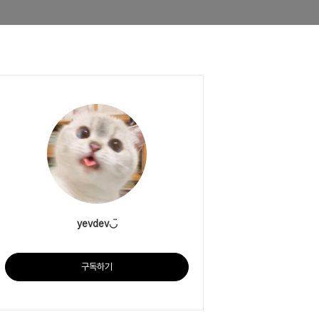
yevdev◡̈
구독하기