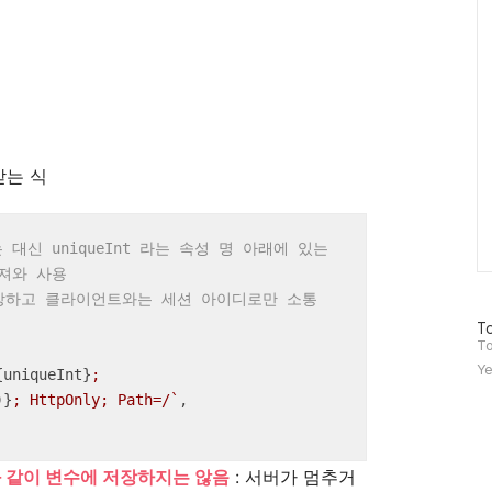
Ca
받는 식
대신 uniqueInt 라는 속성 명 아래에 있는 
가져와 사용
저장하고 클라이언트와는 세션 아이디로만 소통
방
To
문
To
자
Ye
{uniqueInt}
; 
수
)}
; HttpOnly; Path=/`
,

 같이 변수에 저장하지는 않음
: 서버가 멈추거