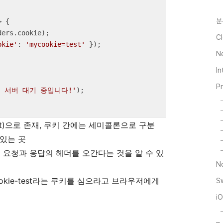
분
>
 {

ers.cookie);

Cl
okie'
: 
'mycookie=test'
 });

N
I
P
서 서버 대기 중입니다!'
);

est)으로 존재, 쿠키 간에는 세미콜론으로 구분
어있는 곳
는 요청과 응답의 헤더를 오간다는 것을 알 수 있
N
ookie-test라는 쿠키를 심으라고 브라우저에게
S
i