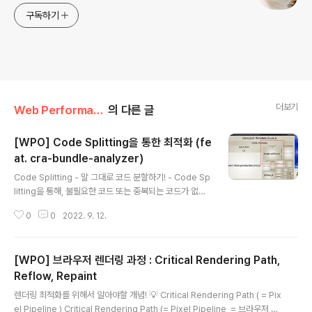
구독하기
더보기
Web Performance Optimization
의 다른 글
[WPO] Code Splitting을 통한 최적화 (fe
at. cra-bundle-analyzer)
글 내용
Code Splitting - 말 그대로 코드 분할하기! - Code Sp
litting을 통해, 불필요한 코드 또는 중복되는 코드가 없이
중복되는 사이즈의 코드가 적절한 타이밍에 로드될 수 있
0
0
2022. 9. 12.
도록 한다. Code Splitting을 하기전에 cra-bundle-an
alyzer을 사용해보자 📌 cra-bundle-analyzer Web
pack을 통해 bundle 된 파일들이 어떤 코드로 구성되어
[WPO] 브라우저 렌더링 과정 : Critical Rendering Path,
있는지 확인 가능 cra-bundle-analyzer 라이브러리 설
치 및 실행 방법 여기서 image-gallery.js는 모달창을 띄
Reflow, Repaint
글 내용
우는 모듈인데, 최초 화면이 렌더링될 때, 굳이 모달창은 렌
렌더링 최적화를 위해서 알아야할 개념! 💡 Critical Rendering Path ( = Pix
더링을 할 필요가 없으니 이 모듈을 분리해보자 최적화 이
el Pipeline ) Critical Rendering Path (= Pixel Pipeline, = 브라우저 렌