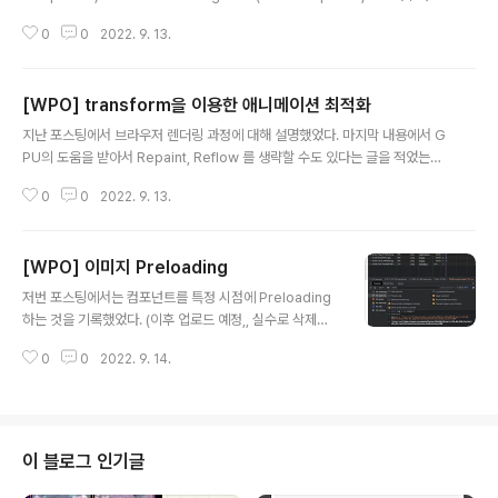
전 코드 import React, { useState } from ..
더링 과정)은 크게 4가지 프로세스로 진행된다. DOM + CSSOM DOM : 요
0
0
2022. 9. 13.
소들 간의 관계 CSSOM : Style 요소들 Render Tree DOM + CSSOM의
조합 Layout 요소의 위치와 크기 정보를 가지고 레이아웃을 잡음 Paint Layo
ut에 색을 칠해 넣음 Composite 각 Layer들을 합성하는 과정 🌱 Reflow -
[WPO] transform을 이용한 애니메이션 최적화
Critical Rendering Path 과정이 다시 모두 재실행되는 것 🌱 Repaint - co
글 내용
lor, background-color가 변..
지난 포스팅에서 브라우저 렌더링 과정에 대해 설명했었다. 마지막 내용에서 G
PU의 도움을 받아서 Repaint, Reflow 를 생략할 수도 있다는 글을 적었는데,
자세히 이번 포스팅에 기록해보고자 한다! 📌 GPU(Graphics Processing
0
0
2022. 9. 13.
Unit)? - 컴퓨터 화면에 이미지를 렌더링하는데 사용되는 처리 📌 GPU가 관여
할 수 있는 속성 - transform, opacity 등등.. - 무거운 자바스크립트 코드를
돌리는 대신 이 속성을 사용할 경우, 독립된 스레드 상에서 재생되어 애니메이
[WPO] 이미지 Preloading
션이 빠르고 부드럽게 나타날 수 있다. 이제 transform 속성을 이용하여 애니
글 내용
메이션 최적화를 해보겠다! 기존 코드 const Bar = (props) => { return ( {p
저번 포스팅에서는 컴포넌트를 특정 시점에 Preloading
rops.percent}..
하는 것을 기록했었다. (이후 업로드 예정,, 실수로 삭제해
버렸기 때문에^^) [WPO] 컴포넌트 Preloading .. 임시
0
0
2022. 9. 14.
저장 되어있던 이 포스팅.. 모르고 삭제해버려서 다시 쓰는
^^.. 예전 글에서 Lazy Loading을 통해 Code Splitting
하는 과정을 기록해놨었다. 이 Lazy Loading에는 단점도
있는데..! Lazy 로딩을 통해 최 yexjinitlog.tistory.com
이번에는 이미지를 Preloading 해보자! Modal 을 선택
이 블로그 인기글
했을 경우, Modal 내부 이미지들 중에 가장 먼저 뜰 대문
사진이 다른 이미지들과 함께 로딩이 되어 느리게 뜨는 것