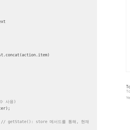
Ca
xt

st.concat(action.item)

     

방
To
문
To
자
Ye
수
함수 사용)
er);

 
// getState(): store 메서드를 통해, 현재 