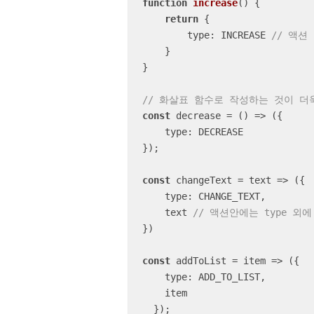
function
increase
(
) 
{

return
 {

type
: INCREASE 
// 액션
    }

}

// 화살표 함수로 작성하는 것이 더
const
 decrease = 
() =>
 ({

type
: DECREASE

});

const
 changeText = 
text
 =>
 ({

type
: CHANGE_TEXT,

    text 
// 액션안에는 type 
})

const
 addToList = 
item
 =>
 ({

type
: ADD_TO_LIST,

    item

  });
