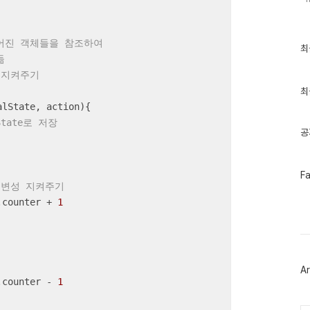
들어진 객체들을 참조하여
최
최
근
듦
글
 지켜주기
과
인
최
기
alState, action
)
{

글
State로 저장
공
페
F
이
불변성 지켜주기
스
.counter + 
1
북
트
위
터
플
러
Ar
그
.counter - 
1
인