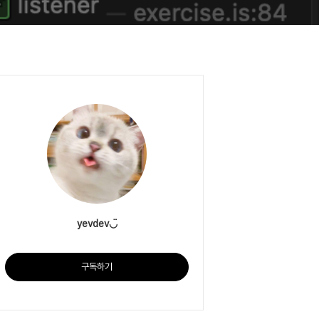
yevdev◡̈
구독하기