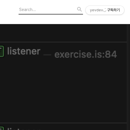
yevdev◡̈
구독하기