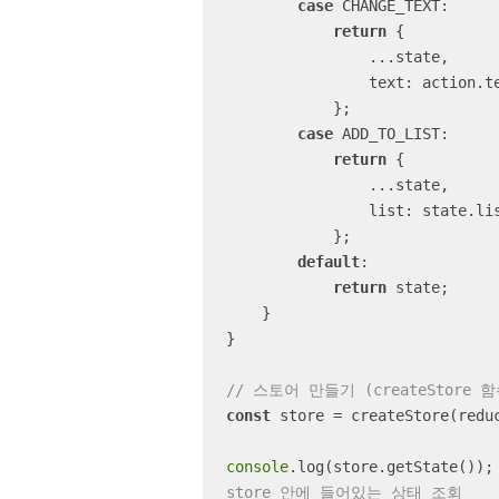
case
 CHANGE_TEXT:

return
 {

                ...state,

text
: action.te
            };

case
 ADD_TO_LIST:

return
 {

                ...state,

list
: state.li
            };

default
:

return
 state;      
    }

}

// 스토어 만들기 (createStore 
const
 store = createStore(reduc
console
.log(store.getState());
store 안에 들어있는 상태 조회