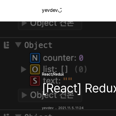
yevdev◡̈
React/Redux
[React] Red
yevdev
2021. 11. 5. 11:24