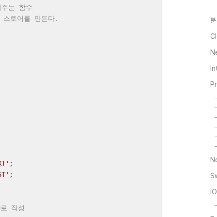
들어주는 함수
 스토어를 만든다.
분
Cl
N
I
P
N
XT'
ST'
;

S
i
e로 작성