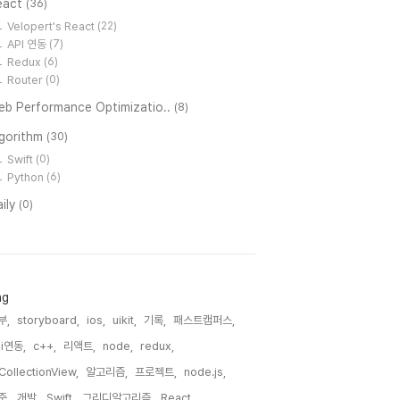
eact
(36)
Velopert's React
(22)
API 연동
(7)
Redux
(6)
Router
(0)
eb Performance Optimizatio..
(8)
lgorithm
(30)
Swift
(0)
Python
(6)
ily
(0)
ag
부,
storyboard,
ios,
uikit,
기록,
패스트캠퍼스,
pi연동,
c++,
리액트,
node,
redux,
CollectionView,
알고리즘,
프로젝트,
node.js,
준,
개발,
Swift,
그리디알고리즘,
React,