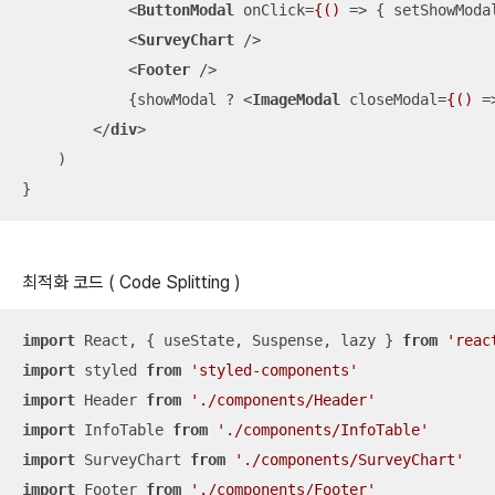
<
ButtonModal
onClick
=
{()
 =>
 { setShowMo
<
SurveyChart
 />
<
Footer
 />
            {showModal ? 
<
ImageModal
closeModal
=
{()
 =
</
div
>
    )

}
최적화 코드 ( Code Splitting )
import
 React, { useState, Suspense, lazy } 
from
'reac
import
 styled 
from
'styled-components'
import
 Header 
from
'./components/Header'
import
 InfoTable 
from
'./components/InfoTable'
import
 SurveyChart 
from
'./components/SurveyChart'
import
 Footer 
from
'./components/Footer'