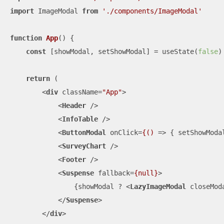
import
 ImageModal 
from
'./components/ImageModal'
function
App
(
) 
{

const
 [showModal, setShowModal] = useState(
false
)

return
 (

<
div
className
=
"App"
>
<
Header
 />
<
InfoTable
 />
<
ButtonModal
onClick
=
{()
 =>
 { setShowMo
<
SurveyChart
 />
<
Footer
 />
<
Suspense
fallback
=
{null}
>
                {showModal ? 
<
LazyImageModal
closeMod
</
Suspense
>
</
div
>