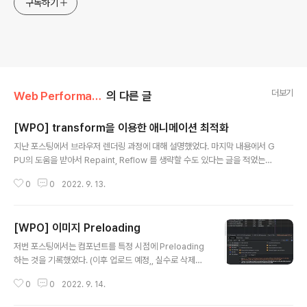
구독하기
더보기
Web Performance Optimization
의 다른 글
[WPO] transform을 이용한 애니메이션 최적화
글 내용
지난 포스팅에서 브라우저 렌더링 과정에 대해 설명했었다. 마지막 내용에서 G
PU의 도움을 받아서 Repaint, Reflow 를 생략할 수도 있다는 글을 적었는데,
자세히 이번 포스팅에 기록해보고자 한다! 📌 GPU(Graphics Processing
0
0
2022. 9. 13.
Unit)? - 컴퓨터 화면에 이미지를 렌더링하는데 사용되는 처리 📌 GPU가 관여
할 수 있는 속성 - transform, opacity 등등.. - 무거운 자바스크립트 코드를
돌리는 대신 이 속성을 사용할 경우, 독립된 스레드 상에서 재생되어 애니메이
[WPO] 이미지 Preloading
션이 빠르고 부드럽게 나타날 수 있다. 이제 transform 속성을 이용하여 애니
글 내용
메이션 최적화를 해보겠다! 기존 코드 const Bar = (props) => { return ( {p
저번 포스팅에서는 컴포넌트를 특정 시점에 Preloading
rops.percent}..
하는 것을 기록했었다. (이후 업로드 예정,, 실수로 삭제해
버렸기 때문에^^) [WPO] 컴포넌트 Preloading .. 임시
0
0
2022. 9. 14.
저장 되어있던 이 포스팅.. 모르고 삭제해버려서 다시 쓰는
^^.. 예전 글에서 Lazy Loading을 통해 Code Splitting