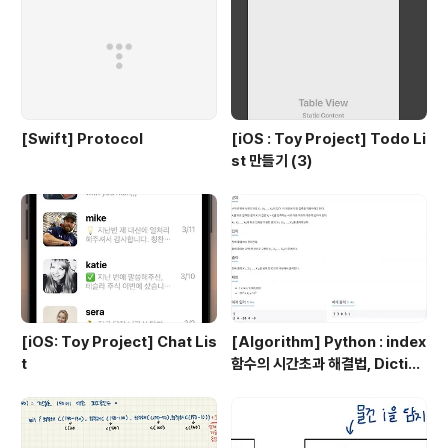
[Swift] Protocol
[iOS : Toy Project] Todo Li
st 만들기 (3)
[iOS: Toy Project] Chat Lis
[Algorithm] Python : index
t
함수의 시간초과 해결법, Diction
ary 이용 !